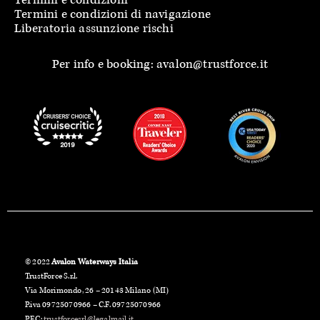
Termini e condizioni di navigazione
Liberatoria assunzione rischi
Per info e booking: avalon@trustforce.it
© 2022
Avalon Waterways Italia
TrustForce S.r.l.
Via Morimondo, 26 – 20143 Milano (MI)
P.iva 09725070966 – C.F. 09725070966
PEC:
trustforcesrl@legalmail.it