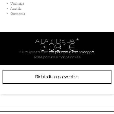
Ungheria
Austria
Germania
A PARTIRE DA *
3,091€
* Tutti i prezzi sono
per persona in cabina doppia
.
Tasse portuali e mance incluse
Richiedi un preventivo