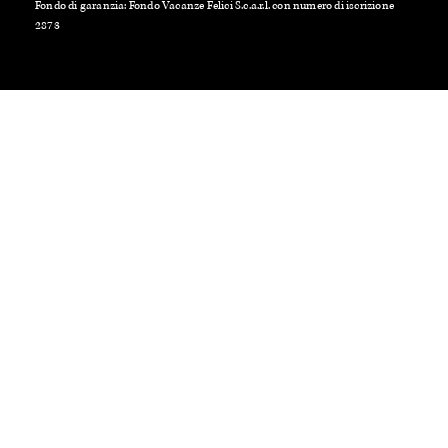
Fondo di garanzia: Fondo Vacanze Felici S.c.a.r.l. con numero di iscrizione
2873