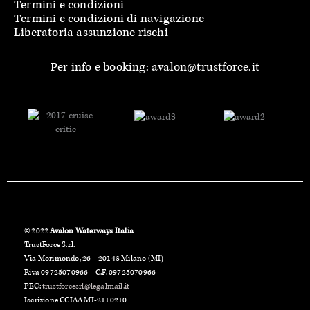
Termini e condizioni
Termini e condizioni di navigazione
Liberatoria assunzione rischi
Per info e booking: avalon@trustforce.it
© 2022
Avalon Waterways Italia
TrustForce S.r.l.
Via Morimondo, 26 – 20143 Milano (MI)
P.iva 09725070966 – C.F. 09725070966
PEC:
trustforcesrl@legalmail.it
Iscrizione CCIAA MI-2110210