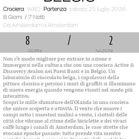
Crociera
WAD
Partenza
sabato 25 luglio 2026
8 Giorni
/ 7 Notti
Da Amsterdam
a Amsterdam
8
/
2
GIORNI
NAZIONI
Non c’è modo migliore per entrare in azione e
immergersi nella cultura che con una crociera Active &
Discovery Avalon nei Paesi Bassi e in Belgio. Un
laboratorio di cioccolato belga, i capolavori della
pittura classica e persino i muri di graffiti si illuminano
di nuova energia quando vengono vissuti nel modo più
interattivo.
Scopri le mille sfumature dell’Olanda in una crociera
che unisce scoperta e attività. Il vento che muove i
campi sotto i maestosi mulini a vento, i ciottoli delle
città che vibrano al ritmo delle biciclette e dei vivaci
caffè lungo i canali di Amsterdam, le case strette che
evocano epoche passate: tutto prende vita mentre