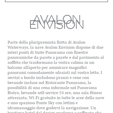
AVALON
ENVISION
Parte della pluripremiata flotta di Avalon
Waterways, la nave Avalon Envision dispone di due
interi ponti di Suite Panorama con finestre
panoramiche da parete a parete e dal pavimento al
soffitto che trasformano la vostra cabina in un
balcone all’aperto per ammirare magnifici
panorami comodamente sdraiati sul vostro letto. I
servizi a bordo includono pranzi e cene con
bevande incluse nel Ristorante Panorama, la
possibilità di una cena informale nel Panorama
Bistro, bevande self-service 24 ore, una sala fitness
attrezzata, Wi-Fi gratuito in tutte le aree della nave
e uno spazioso Ponte Sky con lettini e
idromassaggio dove godervi la navigazione. Un
boutique hotel dal design moderno e raffinato che