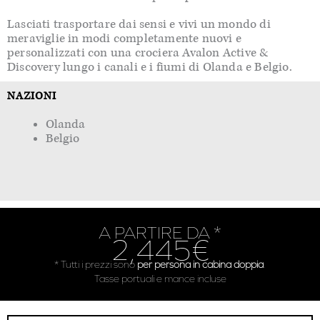
Lasciati trasportare dai sensi e vivi un mondo di
meraviglie in modi completamente nuovi e
personalizzati con una crociera Avalon Active &
Discovery lungo i canali e i fiumi di Olanda e Belgio.
NAZIONI
Olanda
Belgio
A PARTIRE DA *
2,445€
* Tutti i prezzi sono
per persona in cabina doppia
.
Tasse portuali e mance incluse