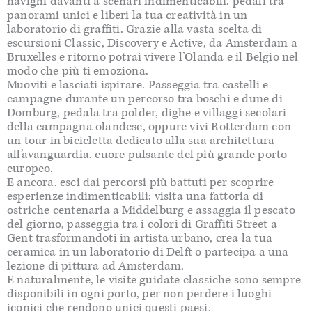
navighi davanti a scenari indimenticabili, pedali tra
panorami unici e liberi la tua creatività in un
laboratorio di graffiti. Grazie alla vasta scelta di
escursioni Classic, Discovery e Active, da Amsterdam a
Bruxelles e ritorno potrai vivere l’Olanda e il Belgio nel
modo che più ti emoziona.
Muoviti e lasciati ispirare. Passeggia tra castelli e
campagne durante un percorso tra boschi e dune di
Domburg, pedala tra polder, dighe e villaggi secolari
della campagna olandese, oppure vivi Rotterdam con
un tour in bicicletta dedicato alla sua architettura
all’avanguardia, cuore pulsante del più grande porto
europeo.
E ancora, esci dai percorsi più battuti per scoprire
esperienze indimenticabili: visita una fattoria di
ostriche centenaria a Middelburg e assaggia il pescato
del giorno, passeggia tra i colori di Graffiti Street a
Gent trasformandoti in artista urbano, crea la tua
ceramica in un laboratorio di Delft o partecipa a una
lezione di pittura ad Amsterdam.
E naturalmente, le visite guidate classiche sono sempre
disponibili in ogni porto, per non perdere i luoghi
iconici che rendono unici questi paesi.