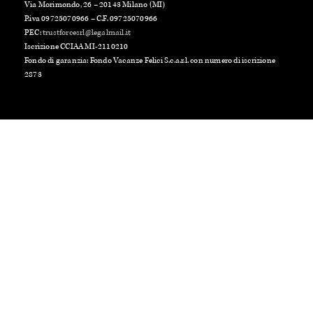
Via Morimondo, 26 – 20143 Milano (MI)
P.iva 09725070966 – C.F. 09725070966
PEC:
trustforcesrl@legalmail.it
Iscrizione CCIAA MI-2110210
Fondo di garanzia: Fondo Vacanze Felici S.c.a.r.l. con numero di iscrizione
2873