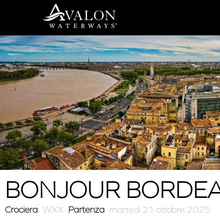
Vai
al
contenuto
BONJOUR BORDE
Crociera
WXX
Partenza
martedì 21 ottobre 2025