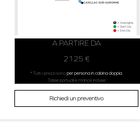
A PARTIRE DA
2125 €
* Tutti i prezzi sono
per persona in cabina doppia
.
Tasse portuali e mance incluse
Richiedi un preventivo