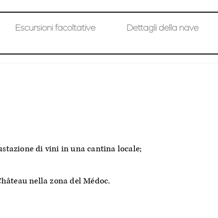
Escursioni facoltative
Dettagli della nave
stazione di vini in una cantina locale;
 Château nella zona del Médoc.