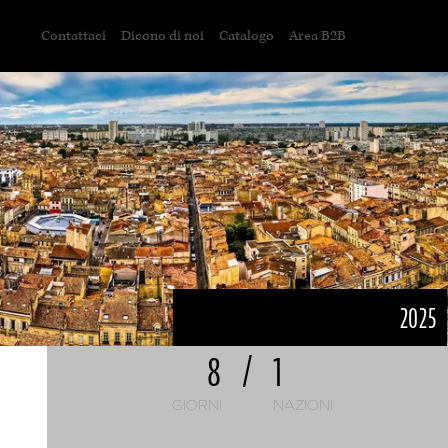
Contattaci
Dicono di noi
Catalogo
Area B2B
2025
8
/
1
GIORNI
NAZIONI