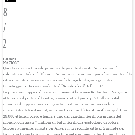
8
/
2
GIORNI
NAZIONI
Questa crociera fluviale primaverile prende il via da Amsterdam, la
colorata capitale dell’Olanda. Ammirate i panorami più affascinanti della
città durante una crociera sui canali lungo le eleganti grachten,
fiancheggiate da case risalenti al “Secolo d’oro” della città.
La prossima tappa della vostra crociera è la vivace Rotterdam. Navigate
attraverso il porto della città, considerato il porto più trafficato del
mondo. Gli appassionati di giardini potranno ammirare i colori
mozzafiato di Keukenhof, noto anche come il “Giardino d’Europa”. Con
28.000 ettaridi parco e laghi, è uno dei giardini fioriti più grandi del
mondo, con quasi 7 milioni di bulbi fioriti che esplodono di colori.
Successivamente, salpate per Anversa, la seconda città più grande del
Belgio, nota per la sua storia secolare nel commercio dei diamanti, tra