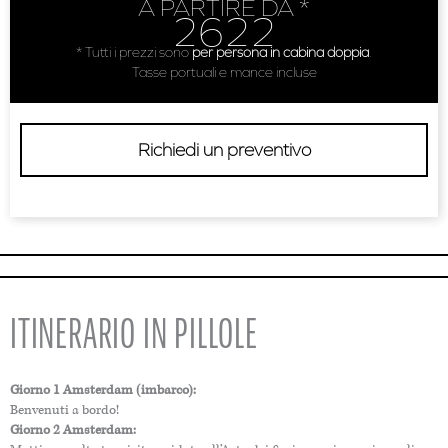
A PARTIRE DA *
2622
* Tutti i prezzi sono
per persona in cabina doppia
.
Tasse portuali e mance incluse
Richiedi un preventivo
ITINERARIO IN PILLOLE
Giorno 1 Amsterdam (imbarco):
Benvenuti a bordo!
Giorno 2 Amsterdam: