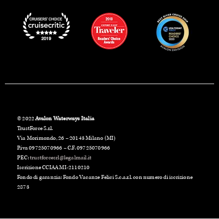
© 2022
Avalon Waterways Italia
TrustForce S.r.l.
Via Morimondo, 26 – 20143 Milano (MI)
P.iva 09725070966 – C.F. 09725070966
PEC:
trustforcesrl@legalmail.it
Iscrizione CCIAA MI-2110210
Fondo di garanzia: Fondo Vacanze Felici S.c.a.r.l. con numero di iscrizione
2873