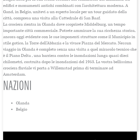
edifici e monumenti antichi combinati con l’architettura moderna. A
Gand, in Belgio, unitevi a un esperto locale per un tour guidato della
città, compresa una visita alla Cattedrale di San Baaf.
La crociera rientra in Olanda dove scoprirete Middelburg, un tempo
importante città commerciale. Potrete ammirare la sua ricchezza storica,
ancora oggi evidente con le sue imponenti strutture come il Municipio in
stile gotico, la Torre dell’Abbazia e la vivace Piazza del Mercato. Nessun
viaggio in Olanda è completo senza una visita a quel miracolo tecnico che
è il Piano Delta , una barriera contro le inondazioni lunga quasi dieci
chilometri, costruita dopo le inondazioni del 1953. La vostra bellissima
crociera fluviale vi porta a Willemstad prima di terminare ad
Amsterdam.
NAZIONI
Olanda
Belgio