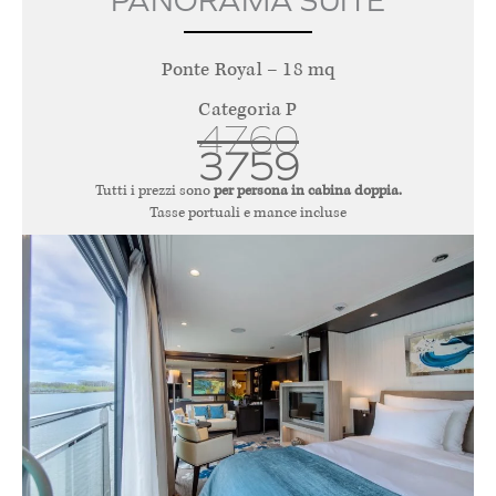
PANORAMA SUITE
Ponte Royal – 18 mq
Categoria P
4760
3759
Tutti i prezzi sono
per persona in cabina doppia.
Tasse portuali e mance incluse