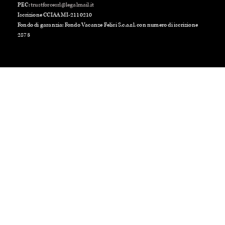
PEC:
trustforcesrl@legalmail.it
Iscrizione CCIAA MI-2110210
Fondo di garanzia: Fondo Vacanze Felici S.c.a.r.l. con numero di iscrizione
2873