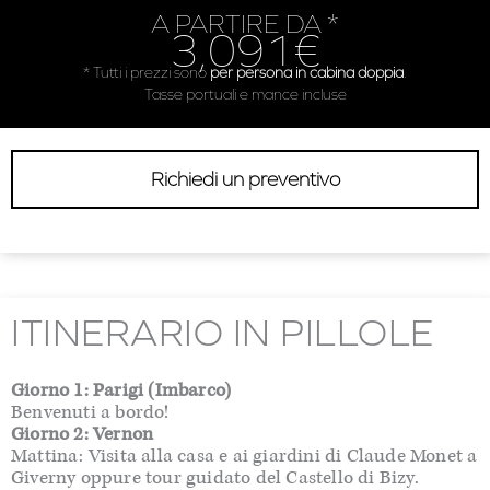
A PARTIRE DA *
3,091€
* Tutti i prezzi sono
per persona in cabina doppia
.
Tasse portuali e mance incluse
Richiedi un preventivo
ITINERARIO IN PILLOLE
Giorno 1: Parigi (Imbarco)
Benvenuti a bordo!
Giorno 2: Vernon
Mattina: Visita alla casa e ai giardini di Claude Monet a
Giverny oppure tour guidato del Castello di Bizy.