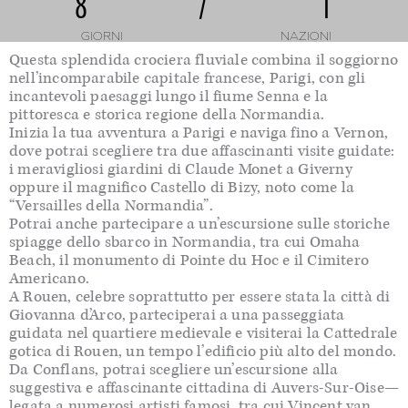
8
/
1
GIORNI
NAZIONI
Questa splendida crociera fluviale combina il soggiorno
nell’incomparabile capitale francese, Parigi, con gli
incantevoli paesaggi lungo il fiume Senna e la
pittoresca e storica regione della Normandia.
Inizia la tua avventura a Parigi e naviga fino a Vernon,
dove potrai scegliere tra due affascinanti visite guidate:
i meravigliosi giardini di Claude Monet a Giverny
oppure il magnifico Castello di Bizy, noto come la
“Versailles della Normandia”.
Potrai anche partecipare a un’escursione sulle storiche
spiagge dello sbarco in Normandia, tra cui Omaha
Beach, il monumento di Pointe du Hoc e il Cimitero
Americano.
A Rouen, celebre soprattutto per essere stata la città di
Giovanna d’Arco, parteciperai a una passeggiata
guidata nel quartiere medievale e visiterai la Cattedrale
gotica di Rouen, un tempo l’edificio più alto del mondo.
Da Conflans, potrai scegliere un’escursione alla
suggestiva e affascinante cittadina di Auvers-Sur-Oise—
legata a numerosi artisti famosi, tra cui Vincent van