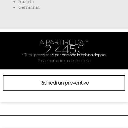
Austria
Germania
A PARTIRE DA *
2,445€
* Tutti i prezzi sono
per persona in cabina doppia
.
Tasse portuali e mance incluse
Richiedi un preventivo