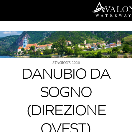
Vai
al
contenuto
STAGIONE 2026
DANUBIO DA
SOGNO
(DIREZIONE
OVEST)