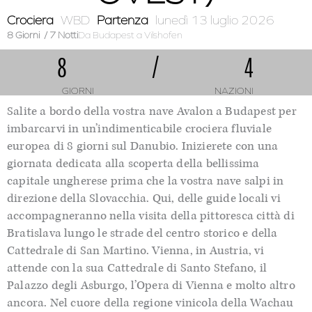
Crociera
WBD
Partenza
lunedì 13 luglio 2026
8 Giorni
/ 7 Notti
Da Budapest
a Vilshofen
8
/
4
GIORNI
NAZIONI
Salite a bordo della vostra
nave Avalon
a Budapest per
imbarcarvi in un’indimenticabile crociera fluviale
europea di
8
giorni sul Danubio. Inizierete con una
giornata dedicata alla scoperta della bellissima
capitale ungherese prima che la vostra nave salpi in
direzione della Slovacchia. Qui, delle guide locali vi
accompagneranno nella visita de
lla pittoresca città di
Bratislava lungo le strade del centro storico e della
Cattedrale di San Martino
. Vienna, in Austria,
vi
attende con la sua
Cattedrale di Santo Stefano, il
Palazzo degli Asburgo, l’Opera di Vienna e molto altro
ancora. Nel cuore della regione vinicola della
Wachau