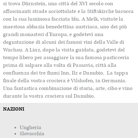
si trova
Dürnstein
, una città del XVI secolo con
affascinanti strade acciottolate e la
Stiftskirche
barocca
con la sua luminosa facciata blu. A Melk, visitate la
maestosa abbazia benedettina austriaca, uno dei più
grandi monasteri d’Europa, e godetevi una
degustazione di alcuni dei famosi vini della Valle di
Wachau
.
A Linz,
dopo la visita guidata,
godetevi del
tempo libero per assaggiare
la sua famosa pasticceria
prima di salpare alla volta di
Passavia
, città alla
confluenza dei tre fiumi Inn,
Ilz
e Danubio. La tappa
finale del
la vostra crociera
è
Vilshofen
, in Germania
.
Una
fantastica combinazione di storia, arte, cibo e vino
durante la vostra crociera sul Danubio.
NAZIONI
Ungheria
Slovacchia