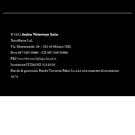
© 2022
Avalon Waterways Italia
TrustForce S.r.l.
Via Morimondo, 26 – 20143 Milano (MI)
P.iva 09725070966 – C.F. 09725070966
PEC:
trustforcesrl@legalmail.it
Iscrizione CCIAA MI-2110210
Fondo di garanzia: Fondo Vacanze Felici S.c.a.r.l. con numero di iscrizione
2873