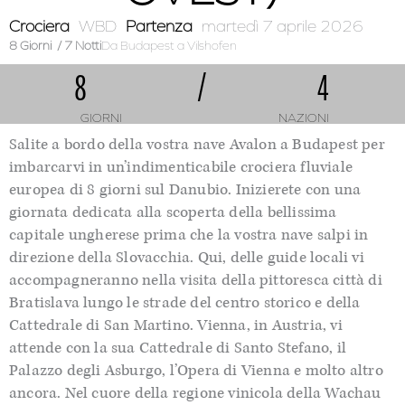
Crociera
WBD
Partenza
martedì 7 aprile 2026
8 Giorni
/ 7 Notti
Da Budapest
a Vilshofen
8
/
4
GIORNI
NAZIONI
Salite a bordo della vostra
nave Avalon
a Budapest per
imbarcarvi in un’indimenticabile crociera fluviale
europea di
8
giorni sul Danubio. Inizierete con una
giornata dedicata alla scoperta della bellissima
capitale ungherese prima che la vostra nave salpi in
direzione della Slovacchia. Qui, delle guide locali vi
accompagneranno nella visita de
lla pittoresca città di
Bratislava lungo le strade del centro storico e della
Cattedrale di San Martino
. Vienna, in Austria,
vi
attende con la sua
Cattedrale di Santo Stefano, il
Palazzo degli Asburgo, l’Opera di Vienna e molto altro
ancora. Nel cuore della regione vinicola della
Wachau