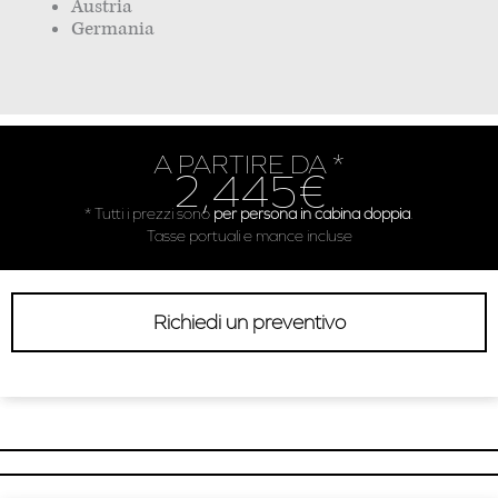
Austria
Germania
A PARTIRE DA *
2,445€
* Tutti i prezzi sono
per persona in cabina doppia
.
Tasse portuali e mance incluse
Richiedi un preventivo