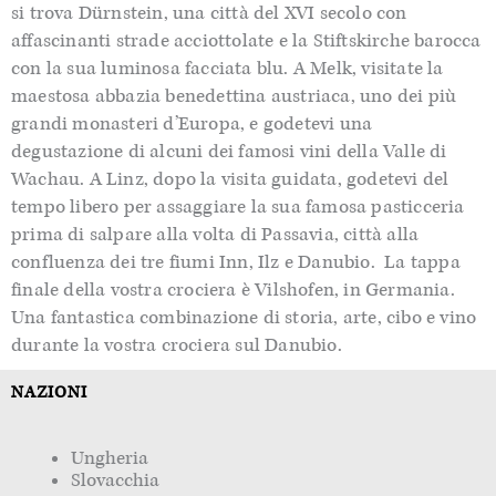
si trova
Dürnstein
, una città del XVI secolo con
affascinanti strade acciottolate e la
Stiftskirche
barocca
con la sua luminosa facciata blu. A Melk, visitate la
maestosa abbazia benedettina austriaca, uno dei più
grandi monasteri d’Europa, e godetevi una
degustazione di alcuni dei famosi vini della Valle di
Wachau
.
A Linz,
dopo la visita guidata,
godetevi del
tempo libero per assaggiare
la sua famosa pasticceria
prima di salpare alla volta di
Passavia
, città alla
confluenza dei tre fiumi Inn,
Ilz
e Danubio. La tappa
finale del
la vostra crociera
è
Vilshofen
, in Germania
.
Una
fantastica combinazione di storia, arte, cibo e vino
durante la vostra crociera sul Danubio.
NAZIONI
Ungheria
Slovacchia