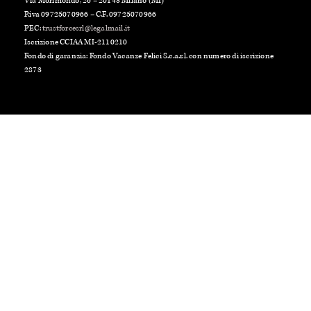
P.iva 09725070966 – C.F. 09725070966
PEC:
trustforcesrl@legalmail.it
Iscrizione CCIAA MI-2110210
Fondo di garanzia: Fondo Vacanze Felici S.c.a.r.l. con numero di iscrizione
2873