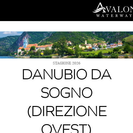
Vai
al
contenuto
STAGIONE 2026
DANUBIO DA
SOGNO
(DIREZIONE
OVEST)