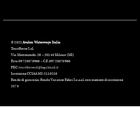
© 2022
Avalon Waterways Italia
TrustForce S.r.l.
Via Morimondo, 26 – 20143 Milano (MI)
P.iva 09725070966 – C.F. 09725070966
PEC:
trustforcesrl@legalmail.it
Iscrizione CCIAA MI-2110210
Fondo di garanzia: Fondo Vacanze Felici S.c.a.r.l. con numero di iscrizione
2873