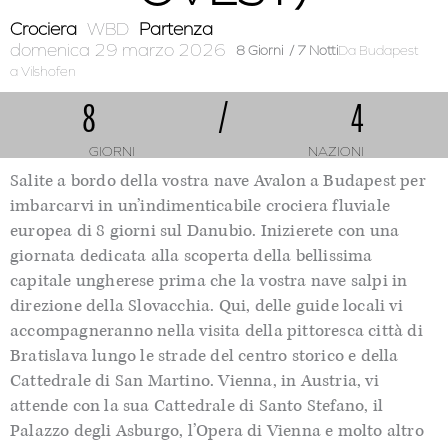
Crociera
WBD
Partenza
domenica 29 marzo 2026
8 Giorni
/ 7 Notti
Da Budapest
a Vilshofen
8
/
4
GIORNI
NAZIONI
Salite a bordo della vostra
nave Avalon
a Budapest per
imbarcarvi in un’indimenticabile crociera fluviale
europea di
8
giorni sul Danubio. Inizierete con una
giornata dedicata alla scoperta della bellissima
capitale ungherese prima che la vostra nave salpi in
direzione della Slovacchia. Qui, delle guide locali vi
accompagneranno nella visita de
lla pittoresca città di
Bratislava lungo le strade del centro storico e della
Cattedrale di San Martino
. Vienna, in Austria,
vi
attende con la sua
Cattedrale di Santo Stefano, il
Palazzo degli Asburgo, l’Opera di Vienna e molto altro