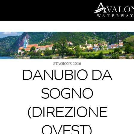
Vai
al
contenuto
STAGIONE 2026
DANUBIO DA
SOGNO
(DIREZIONE
OVEST)