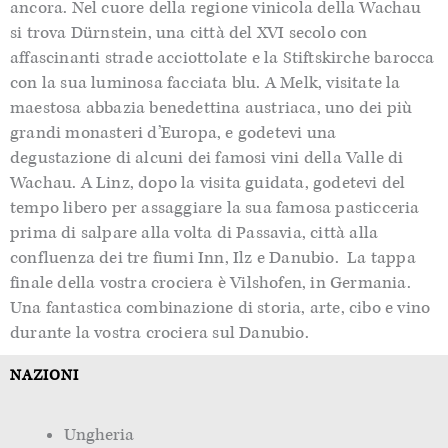
ancora. Nel cuore della regione vinicola della
Wachau
si trova
Dürnstein
, una città del XVI secolo con
affascinanti strade acciottolate e la
Stiftskirche
barocca
con la sua luminosa facciata blu. A Melk, visitate la
maestosa abbazia benedettina austriaca, uno dei più
grandi monasteri d’Europa, e godetevi una
degustazione di alcuni dei famosi vini della Valle di
Wachau
.
A Linz,
dopo la visita guidata,
godetevi del
tempo libero per assaggiare
la sua famosa pasticceria
prima di salpare alla volta di
Passavia
, città alla
confluenza dei tre fiumi Inn,
Ilz
e Danubio. La tappa
finale del
la vostra crociera
è
Vilshofen
, in Germania
.
Una
fantastica combinazione di storia, arte, cibo e vino
durante la vostra crociera sul Danubio.
NAZIONI
Ungheria