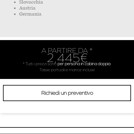
Slovacchia
Austria
Germania
A PARTIRE DA *
2,445€
* Tutti i prezzi sono
per persona in cabina doppia
.
Tasse portuali e mance incluse
Richiedi un preventivo