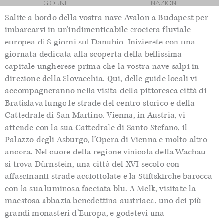
GIORNI
NAZIONI
Salite a bordo della vostra
nave Avalon
a Budapest per
imbarcarvi in un’indimenticabile crociera fluviale
europea di
8
giorni sul Danubio. Inizierete con una
giornata dedicata alla scoperta della bellissima
capitale ungherese prima che la vostra nave salpi in
direzione della Slovacchia. Qui, delle guide locali vi
accompagneranno nella visita de
lla pittoresca città di
Bratislava lungo le strade del centro storico e della
Cattedrale di San Martino
. Vienna, in Austria,
vi
attende con la sua
Cattedrale di Santo Stefano, il
Palazzo degli Asburgo, l’Opera di Vienna e molto altro
ancora. Nel cuore della regione vinicola della
Wachau
si trova
Dürnstein
, una città del XVI secolo con
affascinanti strade acciottolate e la
Stiftskirche
barocca
con la sua luminosa facciata blu. A Melk, visitate la
maestosa abbazia benedettina austriaca, uno dei più
grandi monasteri d’Europa, e godetevi una