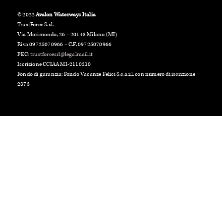
© 2022
Avalon Waterways Italia
TrustForce S.r.l.
Via Morimondo, 26 – 20143 Milano (MI)
P.iva 09725070966 – C.F. 09725070966
PEC:
trustforcesrl@legalmail.it
Iscrizione CCIAA MI-2110210
Fondo di garanzia: Fondo Vacanze Felici S.c.a.r.l. con numero di iscrizione
2873