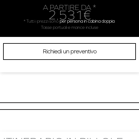
A PARTIRE DA *
2.531€
* Tutti i prezzi sono
per persona in cabina doppia
.
Tasse portuali e mance incluse
Richiedi un preventivo