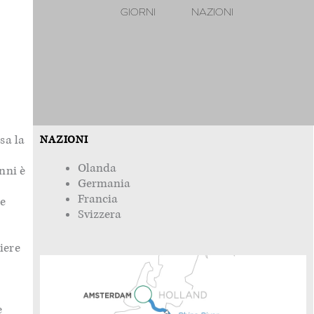
GIORNI
NAZIONI
sa la
NAZIONI
Olanda
nni è
Germania
Francia
te
Svizzera
iere
e