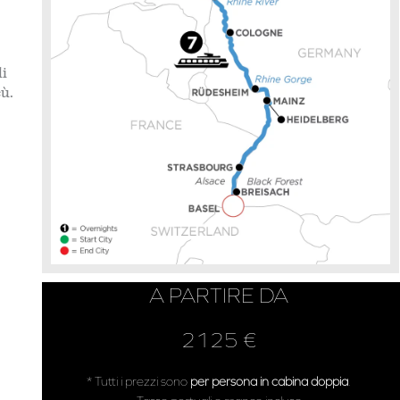
di
cù.
A PARTIRE DA
2125 €
* Tutti i prezzi sono
per persona in cabina doppia
.