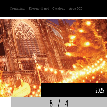
Contattaci
Dicono di noi
Catalogo
Area B2B
2025
8
/
4