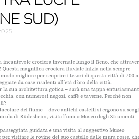
ONE SUD)
 2025
a incantevole crociera invernale lungo il Reno, che attraver
! Questa magnifica crociera fluviale inizia nella sempre
modo migliore per scoprire i tesori di questa città di 700 a
giate da case risalenti all’età d’oro della città.
r la sua architettura gotica – sarà una tappa entusiasman
Vecchia, con numerosi negozi, caffè e taverne. Perché non
lì?
tacolare del fiume – dove antichi castelli si ergono su scogl
inicola di Rüdesheim, visita l’unico Museo degli Strumenti
passeggiata guidata e una visita al suggestivo Museo
er visitare le rovine del suo castello dalle mura rosse, ch