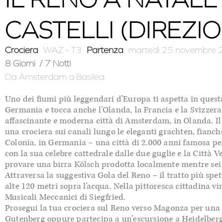
CASTELLI (DIREZI
Crociera
WAZ - T3
Partenza
martedì 25 novembre
8 Giorni
/ 7 Notti
Da Amsterdam
a Basilea
Uno dei fiumi più leggendari d’Europa ti aspetta in quest
Germania e tocca anche l’Olanda, la Francia e la Svizzera
affascinante e moderna città di Amsterdam, in Olanda. Il 
una crociera sui canali lungo le eleganti grachten, fiancheg
Colonia, in Germania – una città di 2.000 anni famosa pe
con la sua celebre cattedrale dalle due guglie e la Città 
provare una birra Kölsch prodotta localmente mentre sei 
Attraversa la suggestiva Gola del Reno – il tratto più spet
alte 120 metri sopra l’acqua. Nella pittoresca cittadina v
Musicali Meccanici di Siegfried.
Prosegui la tua crociera sul Reno verso Magonza per una 
Gutenberg oppure partecipa a un’escursione a Heidelberg p