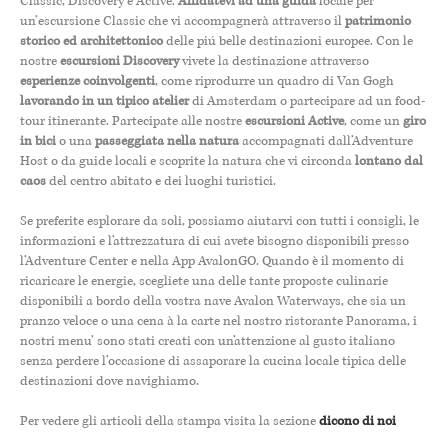
Classic, Discovery e Active.
Affidatevi ad una guida
locale per
un’escursione Classic che vi accompagnerà attraverso il
patrimonio
storico ed architettonico
delle piú belle destinazioni europee. Con le
nostre
escursioni Discovery
vivete la destinazione attraverso
esperienze coinvolgenti
, come riprodurre un quadro di Van Gogh
lavorando in un tipico atelier
di Amsterdam o partecipare ad un food-
tour itinerante. Partecipate alle nostre
escursioni Active
, come un
giro
in bici
o una
passeggiata nella natura
accompagnati dall’Adventure
Host o da guide locali e scoprite la natura che vi circonda
lontano dal
caos
del centro abitato e dei luoghi turistici.
Se preferite esplorare da soli, possiamo aiutarvi con tutti i consigli, le
informazioni e l’attrezzatura di cui avete bisogno disponibili presso
l’Adventure Center e nella App AvalonGO. Quando è il momento di
ricaricare le energie, scegliete una delle tante proposte culinarie
disponibili a bordo della vostra nave Avalon Waterways, che sia un
pranzo veloce o una cena à la carte nel nostro ristorante Panorama, i
nostri menu’ sono stati creati con un’attenzione al gusto italiano
senza perdere l’occasione di assaporare la cucina locale tipica delle
destinazioni dove navighiamo.
Per vedere gli articoli della stampa visita la sezione
dicono di noi