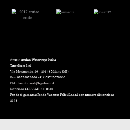
© 2022
Avalon Waterways Italia
TrustForce S.r.l.
Via Morimondo, 26 – 20143 Milano (MI)
P.iva 09725070966 – C.F. 09725070966
PEC:
trustforcesrl@legalmail.it
Iscrizione CCIAA MI-2110210
Fondo di garanzia: Fondo Vacanze Felici S.c.a.r.l. con numero di iscrizione
2873