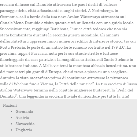
crociera di lusso sul Danubio attraversa tre paesi ricchi di bellezze
paesaggistiche, città affascinanti e luoghi storici. A Norimberga, in
Germania, sali a bordo della tua nave Avalon Waterways attraccata sul
Canale Meno-Danubio e visita questa città millenaria con una guida locale.
Successivamente, raggiungi Ratisbona, l’unica città tedesca che non sia
stata bombardata durante la seconda guerra mondiale. Gli amanti
dell’architettura apprezzeranno i numerosi edifici di interesse storico, tra cui
Porta Pretoria, le porte di un antico forte romano costruito nel 179 d.C. La
prossima tappa è Passavia, nota per le sue strade strette e tortuose
fiancheggiate da case patrizie, e la magnifica cattedrale di Santo Stefano in
stile barocco italiano. A Melk, visiterai la maestosa abbazia benedettina, uno
dei monasteri più grandi d’Europa, che si trova a picco su una scogliera.
Ammira la vista mozzafiato prima di continuare attraverso la pittoresca
valle di Wachau fino a Vienna, la “città della musica”. La tua crociera di lusso
Avalon Waterways termina nella capitale ungherese Budapest, la “Perla del
Danubio”. Una leggendaria crociera fluviale da ricordare per tutta la vita!
Nazioni
Germania
Austria
Slovacchia
Ungheria