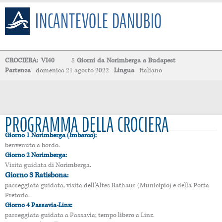
INCANTEVOLE DANUBIO
CROCIERA:
VI40
8
Giorni
da
Norimberga
a
Budapest
Partenza
domenica 21 agosto 2022
Lingua
Italiano
PROGRAMMA DELLA CROCIERA
Giorno 1 Norimberga (Imbarco):
benvenuto a bordo.
Giorno 2 Norimberga:
Visita guidata di Norimberga.
Giorno 3 Ratisbona:
passeggiata guidata, visita dell’Altes Rathaus (Municipio) e della Porta
Pretoria.
Giorno 4 Passavia-Linz:
passeggiata guidata a Passavia; tempo libero a Linz.