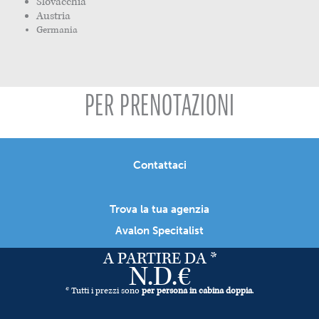
Slovacchia
Austria
Germania
PER PRENOTAZIONI
Contattaci
Trova la tua agenzia
Avalon Specitalist
A PARTIRE DA *
N.D.€
* Tutti i prezzi sono
per persona in cabina doppia
.