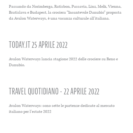
Passando da Norimberga, Ratisbon, Passavia, Linz, Melk, Vienna,
Bratislava e Budapest, la crociera “Incantevole Danubio” proposta
da Avalon Waterways, è una vacanza culturale all’italiana.
TODAY.IT 25 APRILE 2022
Avalon Waterways lancia stagione 2022 delle crociere su Reno e
Danubio.
TRAVEL QUOTIDIANO - 22 APRILE 2022
Avalon Waterways: sono sette le partenze dedicate al mercato
italiano per l’estate 2022