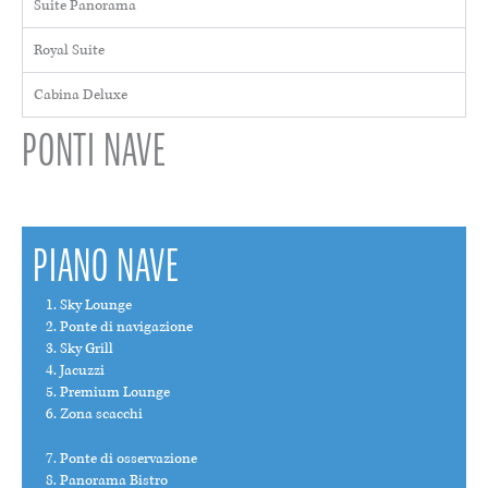
Suite Panorama
Royal Suite
Cabina Deluxe
PONTI NAVE
PIANO NAVE
Sky Lounge
Ponte di navigazione
Sky Grill
Jacuzzi
Premium Lounge
Zona scacchi
Ponte di osservazione
Panorama Bistro