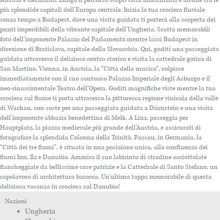
più splendide capitali dell’Europa centrale. Inizia la tua crociera fluviale
senza tempo a Budapest, dove una visita guidata ti porterà alla scoperta dei
punti imperdibili della vibrante capitale dell’Ungheria. Scatta memorabili
foto dell’imponente Palazzo del Parlamento mentre lasci Budapest in
direzione di Bratislava, capitale della Slovacchia. Qui, goditi una passeggiata
guidata attraverso il delizioso centro storico e visita la cattedrale gotica di
San Martino. Vienna, in Austria, la “Città della musica”, colpisce
immediatamente con il suo sontuoso Palazzo Imperiale degli Asburgo e il
neo-rinascimentale Teatro dell’Opera. Goditi magnifiche viste mentre la tua
crociera sul fiume ti porta attraverso la pittoresca regione vinicola della valle
di Wachau, con soste per una passeggiata guidata a Dürnstein e una visita
dell’imponente abbazia benedettina di Melk. A Linz, passeggia per
Hauptplatz, la piazza medievale più grande dell’Austria, e assicurati di
fotografare la splendida Colonna della Trinità. Passau, in Germania, la
“Città dei tre fiumi”, è situata in una posizione unica, alla confluenza dei
fiumi Inn, Ilz e Danubio. Ammira il suo labirinto di stradine acciottolate
fiancheggiate da bellissime case patrizie e la Cattedrale di Santo Stefano, un
capolavoro di architettura barocca. Un’ultima tappa memorabile di questa
deliziosa vacanza in crociera sul Danubio!
Nazioni
Ungheria