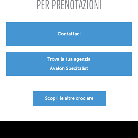
PER PRENOTAZIONI
Contattaci
Trova la tua agenzia
Avalon Specitalist
Scopri le altre crociere