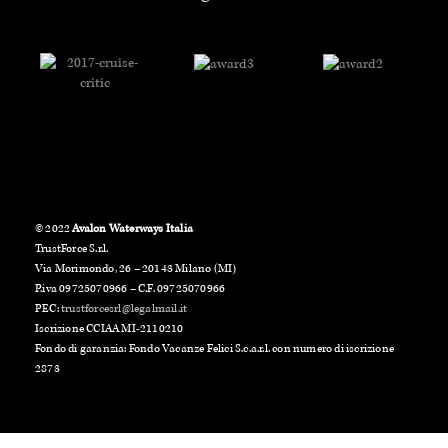
© 2022
Avalon Waterways Italia
TrustForce S.r.l.
Via Morimondo, 26 – 20143 Milano (MI)
P.iva 09725070966 – C.F. 09725070966
PEC:
trustforcesrl@legalmail.it
Iscrizione CCIAA MI-2110210
Fondo di garanzia: Fondo Vacanze Felici S.c.a.r.l. con numero di iscrizione
2873