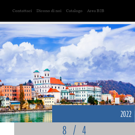
Contattaci
Dicono di noi
Catalogo
Area B2B
2022
8
/
4