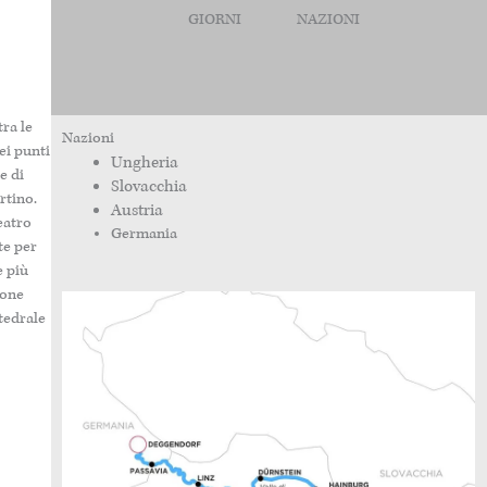
GIORNI
NAZIONI
ra le
Nazioni
ei punti
Ungheria
e di
Slovacchia
rtino.
Austria
eatro
Germania
te per
e più
ione
ttedrale