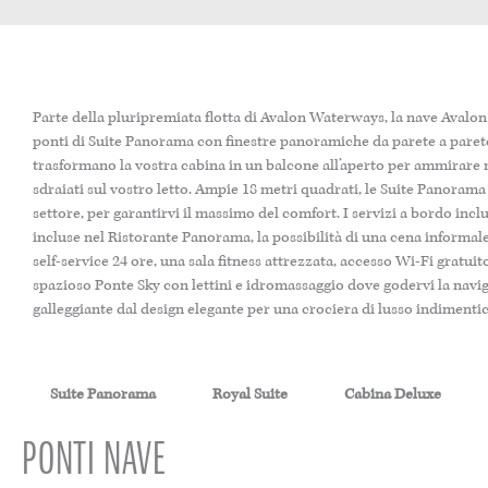
Parte della pluripremiata flotta di Avalon Waterways, la nave Avalon
ponti di Suite Panorama con finestre panoramiche da parete a parete
trasformano la vostra cabina in un balcone all’aperto per ammira
sdraiati sul vostro letto. Ampie 18 metri quadrati, le Suite Panorama
settore, per garantirvi il massimo del comfort. I servizi a bordo in
incluse nel Ristorante Panorama, la possibilità di una cena informa
self-service 24 ore, una sala fitness attrezzata, accesso Wi-Fi gratuito
spazioso Ponte Sky con lettini e idromassaggio dove godervi la navi
galleggiante dal design elegante per una crociera di lusso indimentic
Suite Panorama
Royal Suite
Cabina Deluxe
PONTI NAVE