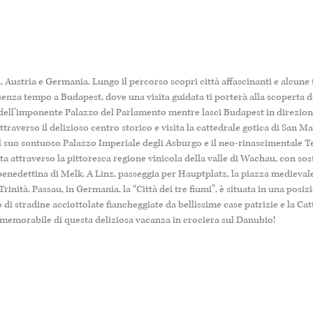
Austria e Germania. Lungo il percorso scopri città affascinanti e alcune t
e senza tempo a Budapest, dove una visita guidata ti porterà alla scoperta d
o dell’imponente Palazzo del Parlamento mentre lasci Budapest in direzion
ttraverso il delizioso centro storico e visita la cattedrale gotica di San Ma
il suo sontuoso Palazzo Imperiale degli Asburgo e il neo-rinascimentale T
ta attraverso la pittoresca regione vinicola della valle di Wachau, con sos
benedettina di Melk. A Linz, passeggia per Hauptplatz, la piazza medieval
rinità. Passau, in Germania, la “Città dei tre fiumi”, è situata in una posiz
o di stradine acciottolate fiancheggiate da bellissime case patrizie e la Ca
 memorabile di questa deliziosa vacanza in crociera sul Danubio!