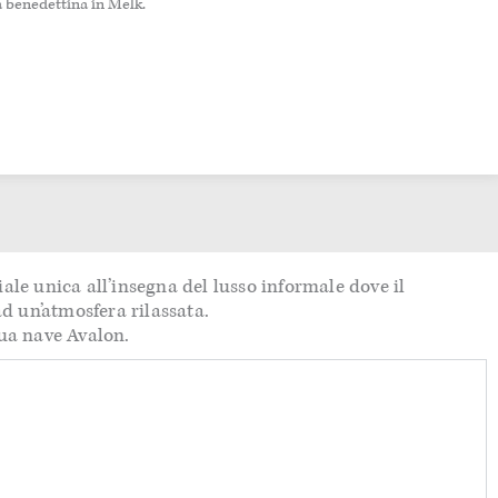
ia benedettina in Melk.
ale unica all’insegna del lusso informale dove il
d un’atmosfera rilassata.
tua nave Avalon.