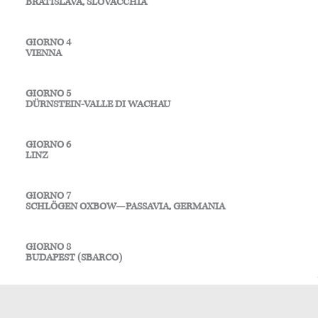
BRATISLAVA, SLOVACCHIA
GIORNO 4
VIENNA
GIORNO 5
DÜRNSTEIN-VALLE DI WACHAU
GIORNO 6
LINZ
GIORNO 7
SCHLÖGEN OXBOW—PASSAVIA, GERMANIA
GIORNO 8
BUDAPEST (SBARCO)