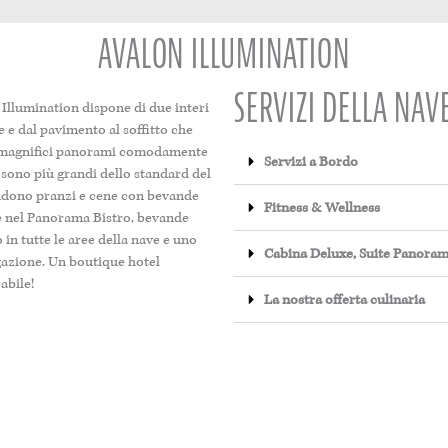
AVALON ILLUMINATION
SERVIZI DELLA NAV
 Illumination dispone di due interi
 e dal pavimento al soffitto che
re magnifici panorami comodamente
Servizi a Bordo
 sono più grandi dello standard del
cludono pranzi e cene con bevande
Fitness & Wellness
le nel Panorama Bistro, bevande
 in tutte le aree della nave e uno
Cabina Deluxe, Suite Panoram
gazione. Un boutique hotel
abile!
La nostra offerta culinaria