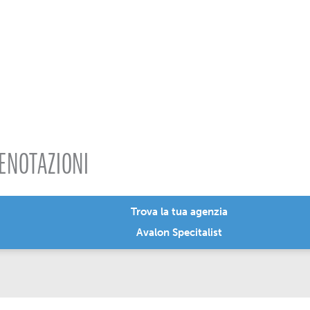
ENOTAZIONI
Trova la tua agenzia
Avalon Specitalist