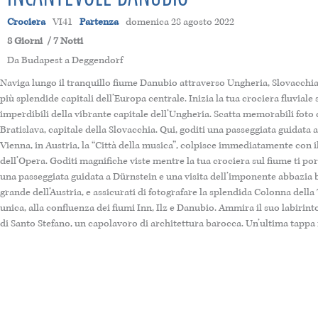
Crociera
VI41
Partenza
domenica 28 agosto 2022
8 Giorni
/ 7 Notti
Da Budapest
a Deggendorf
Naviga lungo il tranquillo fiume Danubio attraverso Ungheria, Slovacchia, 
più splendide capitali dell’Europa centrale. Inizia la tua crociera fluvial
imperdibili della vibrante capitale dell’Ungheria. Scatta memorabili fot
Bratislava, capitale della Slovacchia. Qui, goditi una passeggiata guidata a
Vienna, in Austria, la “Città della musica”, colpisce immediatamente con 
dell’Opera. Goditi magnifiche viste mentre la tua crociera sul fiume ti por
una passeggiata guidata a Dürnstein e una visita dell’imponente abbazia 
grande dell’Austria, e assicurati di fotografare la splendida Colonna della T
unica, alla confluenza dei fiumi Inn, Ilz e Danubio. Ammira il suo labirint
di Santo Stefano, un capolavoro di architettura barocca. Un’ultima tappa