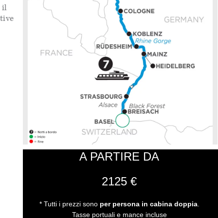
il
tive
A PARTIRE DA
2125 €
* Tutti i prezzi sono
per persona in cabina doppia
.
Tasse portuali e mance incluse