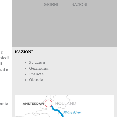
GIORNI
NAZIONI
 e
NAZIONI
piedi
Svizzera
di
Germania
guite
Francia
Olanda
mania