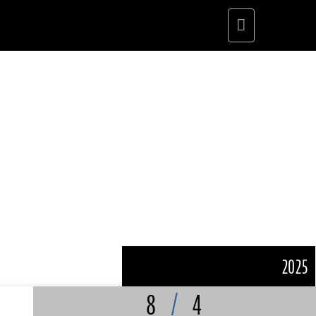
Menu
principale
2025
8
/
4