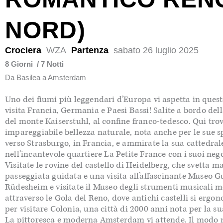
NORD)
Crociera
WZA
Partenza
sabato 26 luglio 2025
8 Giorni
/ 7 Notti
Da Basilea
a Amsterdam
Uno dei fiumi più leggendari d’Europa vi aspetta in quest
visita Francia, Germania e Paesi Bassi! Salite a bordo del
del monte Kaiserstuhl, al confine franco-tedesco. Qui trov
impareggiabile bellezza naturale, nota anche per le sue spe
verso Strasburgo, in Francia, e ammirate la sua cattedral
nell’incantevole quartiere La Petite France con i suoi negoz
Visitate le rovine del castello di Heidelberg, che svetta 
passeggiata guidata e una visita all’affascinante Museo Gu
Rüdesheim e visitate il Museo degli strumenti musicali me
attraverso le Gola del Reno, dove antichi castelli si ergo
per visitare Colonia, una città di 2000 anni nota per la su
La pittoresca e moderna Amsterdam vi attende. Il modo mig