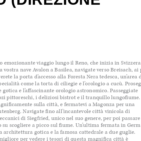
o emozionante viaggio lungo il Reno, che inizia in Svizzera
la vostra nave Avalon a Basilea, navigate verso Breisach, ai 
erete la porta d’accesso alla Foresta Nera tedesca, un’area 
cialità come la torta di ciliegie e l’orologio a cucù. Prose
e gotica e l’affascinante orologio astronomico. Passeggiate
i pittoreschi, i deliziosi bistrot e il tranquillo lungofiume.
magnificamente sulla città, e fermatevi a Magonza per una
tenberg. Navigate fino all’incantevole città vinicola di
ccanici di Siegfried, unico nel suo genere, per poi passare
no su scogliere a picco sul fiume. Un’ultima fermata in Ger
a architettura gotica e la famosa cattedrale a due guglie.
liore per vedere i tesori di questa magnifica città è