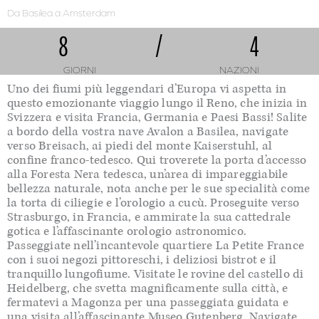
Da Basilea
a Amsterdam
8
/
4
GIORNI
NAZIONI
Uno dei fiumi più leggendari d’Europa vi aspetta in
questo emozionante viaggio lungo il Reno, che inizia in
Svizzera e visita Francia, Germania e Paesi Bassi! Salite
a bordo della vostra nave Avalon a Basilea, navigate
verso Breisach, ai piedi del monte Kaiserstuhl, al
confine franco-tedesco. Qui troverete la porta d’accesso
alla Foresta Nera tedesca, un’area di impareggiabile
bellezza naturale, nota anche per le sue specialità come
la torta di ciliegie e l’orologio a cucù. Proseguite verso
Strasburgo, in Francia, e ammirate la sua cattedrale
gotica e l’affascinante orologio astronomico.
Passeggiate nell’incantevole quartiere La Petite France
con i suoi negozi pittoreschi, i deliziosi bistrot e il
tranquillo lungofiume. Visitate le rovine del castello di
Heidelberg, che svetta magnificamente sulla città, e
fermatevi a Magonza per una passeggiata guidata e
una visita all’affascinante Museo Gutenberg. Navigate