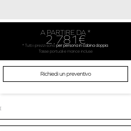
A PARTIRE DA *
2.781€
* Tutti i prezzi sono
per persona in cabina doppia
.
Tasse portuali e mance incluse
Richiedi un preventivo
[