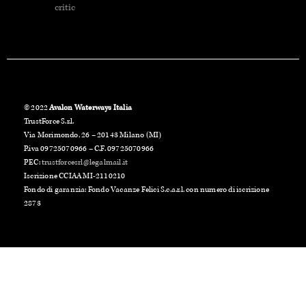
© 2022
Avalon Waterways Italia
TrustForce S.r.l.
Via Morimondo, 26 – 20143 Milano (MI)
P.iva 09725070966 – C.F. 09725070966
PEC:
trustforcesrl@legalmail.it
Iscrizione CCIAA MI-2110210
Fondo di garanzia: Fondo Vacanze Felici S.c.a.r.l. con numero di iscrizione
2873