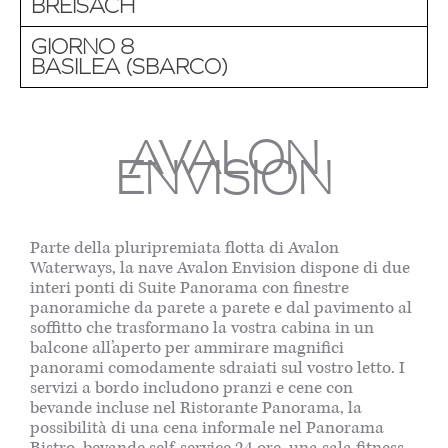
BREISACH
GIORNO 8
BASILEA (SBARCO)
AVALON
ENVISION
Parte della pluripremiata flotta di Avalon
Waterways, la nave Avalon Envision dispone di due
interi ponti di Suite Panorama con finestre
panoramiche da parete a parete e dal pavimento al
soffitto che trasformano la vostra cabina in un
balcone all’aperto per ammirare magnifici
panorami comodamente sdraiati sul vostro letto. I
servizi a bordo includono pranzi e cene con
bevande incluse nel Ristorante Panorama, la
possibilità di una cena informale nel Panorama
Bistro, bevande self-service 24 ore, una sala fitness