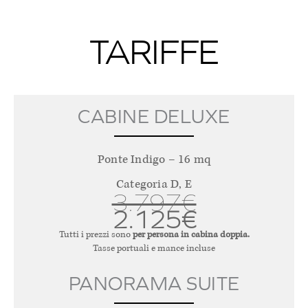
TARIFFE
CABINE DELUXE
Ponte Indigo – 16 mq
Categoria D, E
3.797€
2.125€
Tutti i prezzi sono
per persona in cabina doppia.
Tasse portuali e mance incluse
PANORAMA SUITE