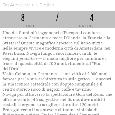
Da Amsterdam
a Basilea
8
/
4
GIORNI
NAZIONI
Uno dei fiumi più leggendari d’Europa ti conduce
attraverso la Germania e tocca l’Olanda, la Francia e la
Svizzera! Questa magnifica crociera sul Reno inizia
nella sempre vivace e moderna città di Amsterdam, nei
Paesi Bassi. Naviga lungo i suoi famosi canali, le
eleganti
grachten
— il modo migliore per ammirare i
tesori di questa città di 700 anni, risalente all’“Età
dell’Oro”.
Visita Colonia, in Germania — una città di 2.000 anni
famosa per la sua architettura in stile gotico — e scopri
la sua iconica cattedrale con doppio campanile e il
centro storico ricco di negozi, caffè e taverne.
Naviga poi attraverso la spettacolare Gola del Reno, che
offre le vedute più suggestive del fiume, dove antichi
castelli si ergono su scogliere alte oltre 120 metri.
Prosegui verso l’incantevole cittadina vinicola di
Rüdesheim e visita l’unico Museo degli Strumenti