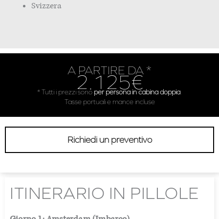
Svizzera
A PARTIRE DA *
2.125€
* Tutti i prezzi sono
per persona in cabina doppia
.
Tasse portuali e mance incluse
Richiedi un preventivo
ITINERARIO IN PILLOLE
Giorno 1: Amsterdam (Imbarco)