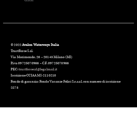
© 2022
Avalon Waterways Italia
TrustForce S.r.l.
Via Morimondo, 26 – 20143 Milano (MI)
P.iva 09725070966 – C.F. 09725070966
PEC:
trustforcesrl@legalmail.it
Iscrizione CCIAA MI-2110210
Fondo di garanzia: Fondo Vacanze Felici S.c.a.r.l. con numero di iscrizione
2873