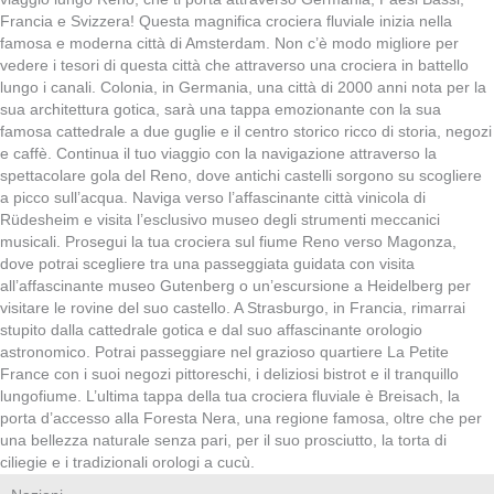
Francia e Svizzera! Questa magnifica crociera fluviale inizia nella
famosa e moderna città di Amsterdam. Non c’è modo migliore per
vedere i tesori di questa città che attraverso una crociera in battello
lungo i canali. Colonia, in Germania, una città di 2000 anni nota per la
sua architettura gotica, sarà una tappa emozionante con la sua
famosa cattedrale a due guglie e il centro storico ricco di storia, negozi
e caffè. Continua il tuo viaggio con la navigazione attraverso la
spettacolare gola del Reno, dove antichi castelli sorgono su scogliere
a picco sull’acqua. Naviga verso l’affascinante città vinicola di
Rüdesheim e visita l’esclusivo museo degli strumenti meccanici
musicali. Prosegui la tua crociera sul fiume Reno verso Magonza,
dove potrai scegliere tra una passeggiata guidata con visita
all’affascinante museo Gutenberg o un’escursione a Heidelberg per
visitare le rovine del suo castello. A Strasburgo, in Francia, rimarrai
stupito dalla cattedrale gotica e dal suo affascinante orologio
astronomico. Potrai passeggiare nel grazioso quartiere La Petite
France con i suoi negozi pittoreschi, i deliziosi bistrot e il tranquillo
lungofiume. L’ultima tappa della tua crociera fluviale è Breisach, la
porta d’accesso alla Foresta Nera, una regione famosa, oltre che per
una bellezza naturale senza pari, per il suo prosciutto, la torta di
ciliegie e i tradizionali orologi a cucù.