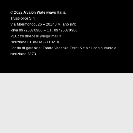
© 2022
Avalon Waterways Italia
TrustForce S.r.l.
Via Morimondo, 26 – 20143 Milano (MI)
P.iva 09725070966 – C.F. 09725070966
PEC:
trustforcesrl@legalmail.it
Iscrizione CCIAA MI-2110210
Fondo di garanzia: Fondo Vacanze Felici S.c.a.r.l. con numero di
iscrizione 2873