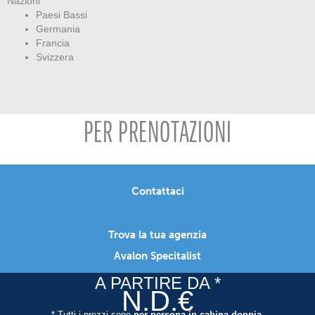
Nazioni
Paesi Bassi
Germania
Francia
Svizzera
PER PRENOTAZIONI
Contattaci
Trova la tua agenzia
Avalon Specitalist
A PARTIRE DA *
N.D.€
* Tutti i prezzi sono
per persona in cabina doppia
.