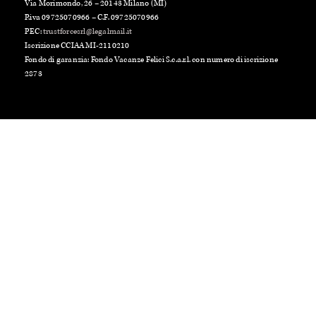
Via Morimondo, 26 – 20143 Milano (MI)
P.iva 09725070966 – C.F. 09725070966
PEC:
trustforcesrl@legalmail.it
Iscrizione CCIAA MI-2110210
Fondo di garanzia: Fondo Vacanze Felici S.c.a.r.l. con numero di iscrizione
2873