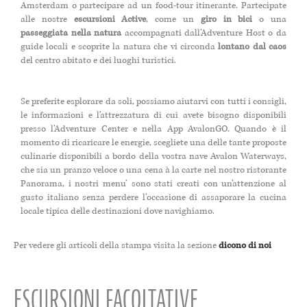
Amsterdam o partecipare ad un food-tour itinerante. Partecipate
alle nostre
escursioni Active
, come un
giro in bici
o una
passeggiata nella natura
accompagnati dall’Adventure Host o da
guide locali e scoprite la natura che vi circonda
lontano dal caos
del centro abitato e dei luoghi turistici.
Se preferite esplorare da soli, possiamo aiutarvi con tutti i consigli,
le informazioni e l’attrezzatura di cui avete bisogno disponibili
presso l’Adventure Center e nella App AvalonGO. Quando è il
momento di ricaricare le energie, scegliete una delle tante proposte
culinarie disponibili a bordo della vostra nave Avalon Waterways,
che sia un pranzo veloce o una cena à la carte nel nostro ristorante
Panorama, i nostri menu’ sono stati creati con un’attenzione al
gusto italiano senza perdere l’occasione di assaporare la cucina
locale tipica delle destinazioni dove navighiamo.
Per vedere gli articoli della stampa visita la sezione
dicono di noi
ESCURSIONI FACOLTATIVE