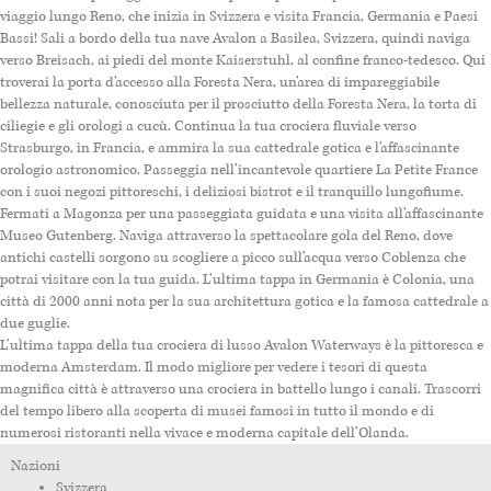
viaggio lungo Reno, che inizia in Svizzera e visita Francia, Germania e Paesi
Bassi! Sali a bordo della tua nave Avalon a Basilea, Svizzera, quindi naviga
verso Breisach, ai piedi del monte Kaiserstuhl, al confine franco-tedesco. Qui
troverai la porta d’accesso alla Foresta Nera, un’area di impareggiabile
bellezza naturale, conosciuta per il prosciutto della Foresta Nera, la torta di
ciliegie e gli orologi a cucù. Continua la tua crociera fluviale verso
Strasburgo, in Francia, e ammira la sua cattedrale gotica e l’affascinante
orologio astronomico. Passeggia nell’incantevole quartiere La Petite France
con i suoi negozi pittoreschi, i deliziosi bistrot e il tranquillo lungofiume.
Fermati a Magonza per una passeggiata guidata e una visita all’affascinante
Museo Gutenberg. Naviga attraverso la spettacolare gola del Reno, dove
antichi castelli sorgono su scogliere a picco sull’acqua verso Coblenza che
potrai visitare con la tua guida. L’ultima tappa in Germania è Colonia, una
città di 2000 anni nota per la sua architettura gotica e la famosa cattedrale a
due guglie.
L’ultima tappa della tua crociera di lusso Avalon Waterways è la pittoresca e
moderna Amsterdam. Il modo migliore per vedere i tesori di questa
magnifica città è attraverso una crociera in battello lungo i canali. Trascorri
del tempo libero alla scoperta di musei famosi in tutto il mondo e di
numerosi ristoranti nella vivace e moderna capitale dell’Olanda.
Nazioni
Svizzera