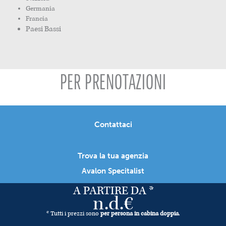
Germania
Francia
Paesi Bassi
PER PRENOTAZIONI
Contattaci
Trova la tua agenzia
Avalon Specitalist
A PARTIRE DA *
n.d.€
* Tutti i prezzi sono
per persona in cabina doppia
.