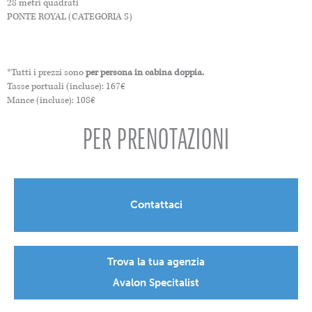
28 metri quadrati
PONTE ROYAL (CATEGORIA S)
*Tutti i prezzi sono
per persona in cabina doppia.
Tasse portuali (incluse): 167€
Mance (incluse): 108€
PER PRENOTAZIONI
Contattaci
Trova la tua agenzia
Avalon Specitalist