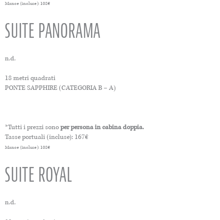
Mance (incluse): 108€
SUITE PANORAMA
n.d.
18 metri quadrati
PONTE SAPPHIRE (CATEGORIA B – A)
*Tutti i prezzi sono
per persona in cabina doppia.
Tasse portuali (incluse): 167€
Mance (incluse): 108€
SUITE ROYAL
n.d.