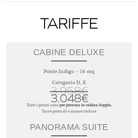
TARIFFE
CABINE DELUXE
Ponte Indigo – 16 mq
Categoria D, E
3.958€
3.048€
Tutti i prezzi sono
per persona in cabina doppia.
Tasse portuali e mance incluse
PANORAMA SUITE