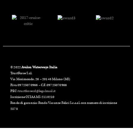
© 2022
Avalon Waterways Italia
TrustForce S.r.l.
Via Morimondo, 26 – 20143 Milano (MI)
P.iva 09725070966 – C.F. 09725070966
PEC:
trustforcesrl@legalmail.it
Iscrizione CCIAA MI-2110210
Fondo di garanzia: Fondo Vacanze Felici S.c.a.r.l. con numero di iscrizione
2873