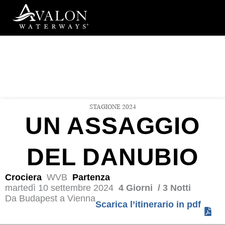
Vai
al
contenuto
STAGIONE 2024
UN ASSAGGIO
DEL DANUBIO
Crociera
WVB
Partenza
martedì 10 settembre 2024
4 Giorni
/ 3 Notti
Da Budapest
a Vienna
Scarica l’itinerario in pdf