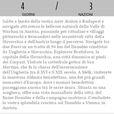
4
/
3
GIORNI
NAZIONI
Salite a bordo della vostra
nave
Avalon a Budapest e
navigate attraverso le bellezze naturali della Valle di
Wachau
in Austria, passando per cittadine e villaggi
pittoreschi e fermandovi nelle incantevoli città della
Slovacchia e dell’Austria lungo il percorso. Navigate tra
due Paesi su un tratto di
94 km
del Danubio condiviso
da Ungheria e Slovacchia. Esplorate Bratislava, la
capitale della Slovacchia, una città dinamica ai piedi
dei Carpazi. Visitate la cattedrale gotica di San
Martino, che fu la chiesa dell’incoronazione
dell’Ungheria tra il XVI e il XIX secolo. A Melk, visiterete
la maestosa Abbazia benedettina, uno dei più grandi
monasteri d’Europa, dove i monaci benedettini
passeggiano ancora tra le sacre mura. Situata su una
scogliera, offre una vista mozzafiato della città, del
fiume Danubio e della campagna austriaca. Concludete
la vostra splendida crociera sul Danubio a Vienna, in
Austria.