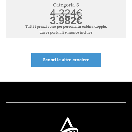
Categoria S
4.324€
3.982€
Tutti i prezzi sono
per persona in cabina doppia.
Tasse portuali e mance incluse
Scopri le altre crociere