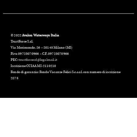
© 2022
Avalon Waterways Italia
TrustForce S.r.l.
Via Morimondo, 26 – 20143 Milano (MI)
P.iva 09725070966 – C.F. 09725070966
PEC:
trustforcesrl@legalmail.it
Iscrizione CCIAA MI-2110210
Fondo di garanzia: Fondo Vacanze Felici S.c.a.r.l. con numero di iscrizione
2873