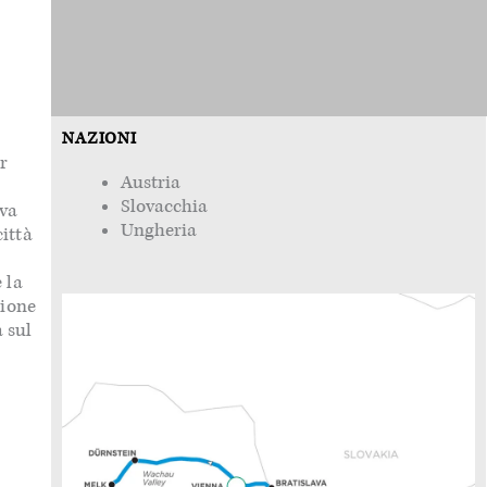
NAZIONI
r
Austria
Slovacchia
ova
Ungheria
città
 la
zione
 sul