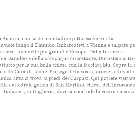
 Austria, con soste in cittadine pittoresche e città
fluviale lungo il Danubio. Imbarcatevi a Vienna e salpate pe
triaca, una delle più grandi d’Europa. Dalla terrazza
iume Danubio e della campagna circostante.
Dürnstein
si tr
ttutto per la sua bella
chiesa
con la facciata blu. Sopra la 
ccardo Cuor di Leone. Proseguite la vostra crociera fluviale
mica città si trova ai piedi dei Carpazi.
Qui
potrete visitare
ella
cattedrale gotica di San Martino, chiesa dell’incorona
per Budapest, in Ungheria, dove si conclude la vostra vacanza