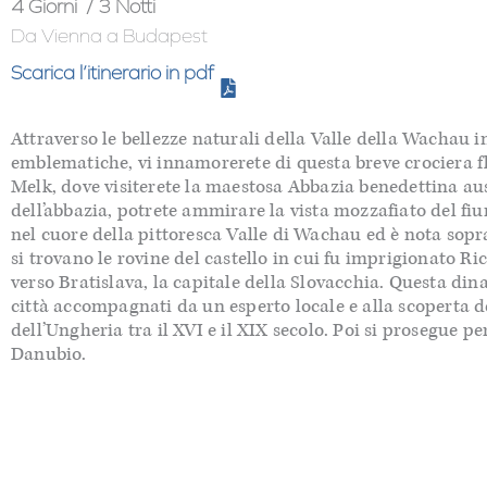
4 Giorni
/ 3 Notti
Da Vienna
a Budapest
Scarica l’itinerario in pdf
Attraverso le bellezze naturali della Valle della
Wachau
in
emblematiche, vi innamorerete di questa
breve
crociera 
Melk, dove visiterete la maestosa Abbazia benedettina aus
dell’abbazia, potrete ammirare la vista mozzafiato del f
nel cuore della pittoresca Valle di
Wachau
ed è nota sopra
si trovano le rovine del castello in cui fu imprigionato Ri
verso Bratislava, la capitale della Slovacchia. Questa dina
città accompagnati da
un esperto locale e alla
scoperta d
dell’Ungheria tra il XVI e il XIX secolo. Poi si prosegue 
Danubio.