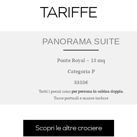
TARIFFE
PANORAMA SUITE
Ponte Royal – 18 mq
Categoria P
3388€
Tutti i prezzi sono
per persona in cabina doppia.
Tasse portuali e mance incluse
Scopri le altre crociere