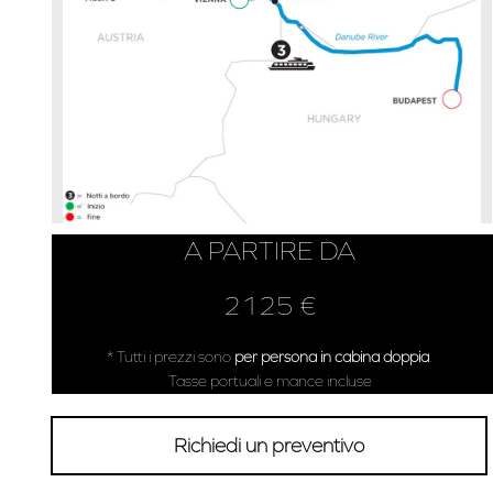
A PARTIRE DA
2125 €
* Tutti i prezzi sono
per persona in cabina doppia
.
Tasse portuali e mance incluse
Richiedi un preventivo