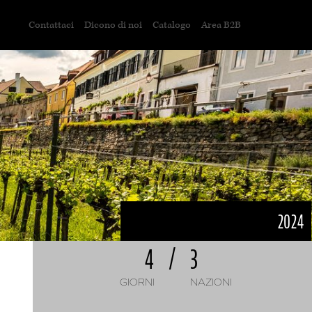
Contattaci
Dicono di noi
Catalogo
Area B2B
2024
4
/
3
GIORNI
NAZIONI