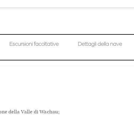
Escursioni facoltative
Dettagli della nave
one della Valle di Wachau;