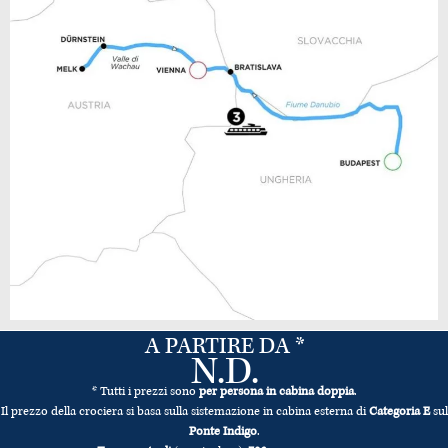
A PARTIRE DA *
N.D.
* Tutti i prezzi sono
per persona in cabina doppia
.
Il prezzo della crociera si basa sulla sistemazione in cabina esterna di
Categoria E
sul
Ponte Indigo
.