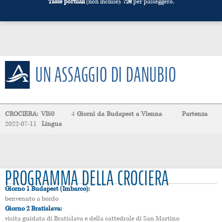
Tasse portuali
(non incluse):
72
€
per passeggero.
UN ASSAGGIO DI DANUBIO
CROCIERA:
VI50
4
Giorni
da
Budapest
a
Vienna
Partenza
2022-07-11
Lingua
PROGRAMMA DELLA CROCIERA
Giorno 1 Budapest (Imbarco):
benvenuto a bordo
Giorno 2 Bratislava:
visita guidata di Bratislava e della cattedrale di San Martino