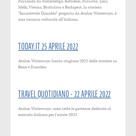
Passando da Norimberga, Ratisbon, Passavia, Linz,
Melk, Vienna, Bratislava e Budapest, la crociera
“Incantevole Danubio” proposta da Avalon Waterways, è
una vacanza culturale all’italiana.
TODAY.IT 25 APRILE 2022
Avalon Waterways lancia stagione 2022 delle crociere su
Reno e Danubio.
TRAVEL QUOTIDIANO - 22 APRILE 2022
Avalon Waterways: sono sette le partenze dedicate al
mercato italiano per l’estate 2022