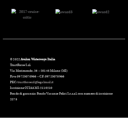
© 2022
Avalon Waterways Italia
TrustForce S.r.l.
Via Morimondo, 26 – 20143 Milano (MI)
P.iva 09725070966 – C.F. 09725070966
PEC:
trustforcesrl@legalmail.it
Iscrizione CCIAA MI-2110210
Fondo di garanzia: Fondo Vacanze Felici S.c.a.r.l. con numero di iscrizione
2873