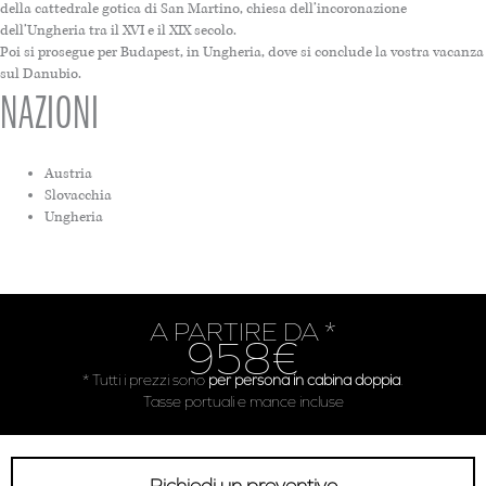
della cattedrale gotica di San Martino, chiesa dell’incoronazione
dell’Ungheria tra il XVI e il XIX secolo.
Poi si prosegue per Budapest, in Ungheria, dove si conclude la vostra vacanza
sul Danubio.
NAZIONI
Austria
Slovacchia
Ungheria
A PARTIRE DA *
958€
* Tutti i prezzi sono
per persona in cabina doppia
.
Tasse portuali e mance incluse
Richiedi un preventivo