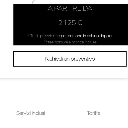
A PARTIRE DA
2125 €
* Tutti i prezzi sono
per persona in cabina doppia
.
Tasse portuali e mance incluse
Richiedi un preventivo
Servizi inclusi
Tariffe