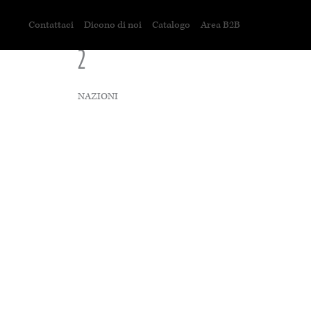
Contattaci
Dicono di noi
Catalogo
Area B2B
2
NAZIONI