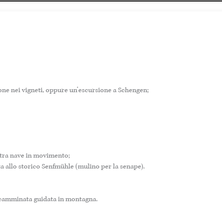
ione nei vigneti, oppure un’escursione a Schengen;
stra nave in movimento;
ta allo storico Senfmühle (mulino per la senape).
 o camminata guidata in montagna.