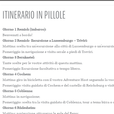
ITINERARIO IN PILLOLE
Giorno 1 Remich (imbarco):
Benvenuti a bordo!
Giorno 2 Remich- Escursione a Lussemburgo – Triviri:
Mattina: scelta tra un’escursione alla città di Lussemburgo o un’escurs
Pomeriggio in navigazione e visita serale a piedi di Treviri.
Giorno 3 Bernkastel:
Tante scelte per le vostre attività di questa mattina.
Pomeriggio Escursione facoltativa o tempo libero.
Giorno 4 Cochem:
Mattina: giro in bicicletta con il vostro Adventure Host seguendo la vo
Pomeriggio: visita guidata di Cochem e del castello di Reichsburg o visi
Giorno 5 Coblenza:
Mattina: in navigazione;
Pomeriggio: scelta tra la visita guidata di Coblenza, tour a tema birra
Giorno 6 Rüdesheim:
Mattina: navigazione attraverso le gole del Reno;