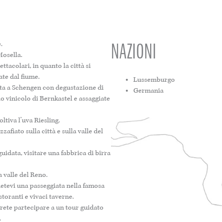
NAZIONI
.
Mosella.
tacolari, in quanto la città si
sate dal fiume.
Lussemburgo
sita a Schengen con degustazione di
Germania
io vinicolo di Bernkastel e assaggiate
ltiva l’uva Riesling.
zafiato sulla città e sulla valle del
uidata, visitare una fabbrica di birra
a valle del Reno.
detevi una passeggiata nella famosa
storanti e vivaci taverne.
trete partecipare a un tour guidato
.