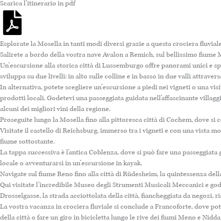
Scarica l’itinerario in pdf
Esplorate la Mosella in tanti modi diversi grazie a questa crociera fluviale
Salirete a bordo della vostra nave Avalon a Remich, sul bellissimo fiume 
Un’escursione alla storica città di Lussemburgo offre panorami unici e spet
sviluppa su due livelli: in alto sulle colline e in basso in due valli attraver
In alternativa, potete scegliere un’escursione a piedi nei vigneti o una vi
prodotti locali. Godetevi una passeggiata guidata nell’affascinante villagg
alcuni dei migliori vini della regione.
Proseguite lungo la Mosella fino alla pittoresca città di Cochem, dove si co
Visitate il castello di Reichsburg, immerso tra i vigneti e con una vista moz
fiume sottostante.
La tappa successiva è l’antica Coblenza, dove si può fare una passeggiata g
locale o avventurarsi in un’escursione in kayak.
Navigate sul fiume Reno fino alla città di Rüdesheim, la quintessenza dell
Qui visitate l’incredibile Museo degli Strumenti Musicali Meccanici e go
Drosselgasse, la strada acciottolata della città, fiancheggiata da negozi, ri
La vostra vacanza in crociera fluviale si conclude a Francoforte, dove po
della città o fare un giro in bicicletta lungo le rive dei fiumi Meno e Nidda