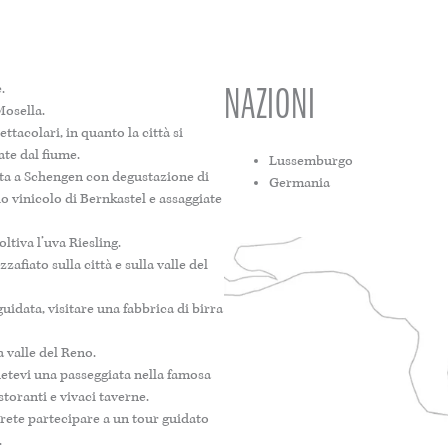
NAZIONI
.
Mosella.
tacolari, in quanto la città si
sate dal fiume.
Lussemburgo
sita a Schengen con degustazione di
Germania
io vinicolo di Bernkastel e assaggiate
ltiva l’uva Riesling.
zafiato sulla città e sulla valle del
uidata, visitare una fabbrica di birra
a valle del Reno.
detevi una passeggiata nella famosa
storanti e vivaci taverne.
trete partecipare a un tour guidato
.