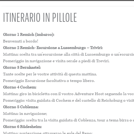
ITINERARIO IN PILLOLE
Giorno 1 Remich (imbarco):
Benvenuti a bordo!
Giorno 2 Remich- Escursione a Lussemburgo – Triviri:
Mattina: scelta tra un’escursione alla città di Lussemburgo o un’escurs
Pomeriggio in navigazione e visita serale a piedi di Treviri.
Giorno 3 Bernkastel:
Tante scelte per le vostre attività di questa mattina.
Pomeriggio Escursione facoltativa o tempo libero.
Giorno 4 Cochem:
Mattina: giro in bicicletta con il vostro Adventure Host seguendo la vo
Pomeriggio: visita guidata di Cochem e del castello di Reichsburg o visi
Giorno 5 Coblenza:
Mattina: in navigazione;
Pomeriggio: scelta tra la visita guidata di Coblenza, tour a tema birra
Giorno 6 Rüdesheim:
Mattina: navigazione attraverso le gole del Reno;