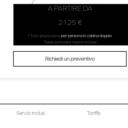
A PARTIRE DA
2125 €
* Tutti i prezzi sono
per persona in cabina doppia
.
Tasse portuali e mance incluse
Richiedi un preventivo
Servizi inclusi
Tariffe