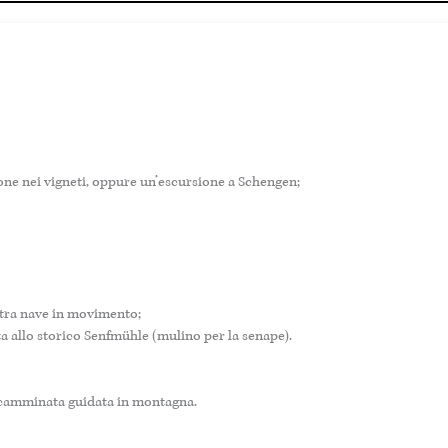
ione nei vigneti, oppure un’escursione a Schengen;
stra nave in movimento;
ta allo storico Senfmühle (mulino per la senape).
 o camminata guidata in montagna.