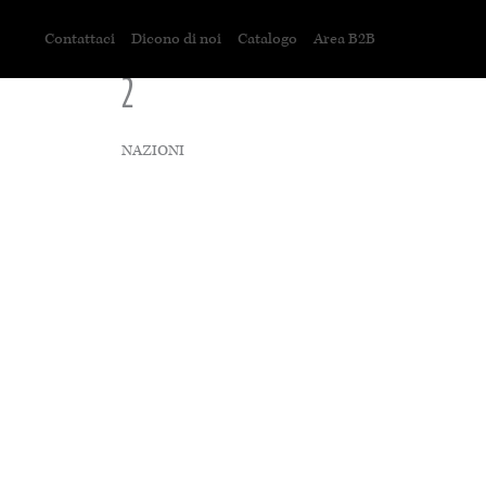
Contattaci
Dicono di noi
Catalogo
Area B2B
2
NAZIONI