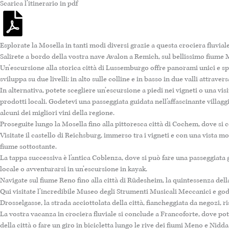
Scarica l’itinerario in pdf
Esplorate la Mosella in tanti modi diversi grazie a questa crociera fluviale
Salirete a bordo della vostra nave Avalon a Remich, sul bellissimo fiume 
Un’escursione alla storica città di Lussemburgo offre panorami unici e spet
sviluppa su due livelli: in alto sulle colline e in basso in due valli attraver
In alternativa, potete scegliere un’escursione a piedi nei vigneti o una vi
prodotti locali. Godetevi una passeggiata guidata nell’affascinante villagg
alcuni dei migliori vini della regione.
Proseguite lungo la Mosella fino alla pittoresca città di Cochem, dove si co
Visitate il castello di Reichsburg, immerso tra i vigneti e con una vista moz
fiume sottostante.
La tappa successiva è l’antica Coblenza, dove si può fare una passeggiata g
locale o avventurarsi in un’escursione in kayak.
Navigate sul fiume Reno fino alla città di Rüdesheim, la quintessenza dell
Qui visitate l’incredibile Museo degli Strumenti Musicali Meccanici e go
Drosselgasse, la strada acciottolata della città, fiancheggiata da negozi, ri
La vostra vacanza in crociera fluviale si conclude a Francoforte, dove po
della città o fare un giro in bicicletta lungo le rive dei fiumi Meno e Nidda