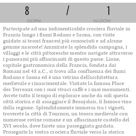
8
/
1
GIORNI
NAZIONI
Partecipate ad una indimenticabile crociera fluviale in
Francia lungo i fiumi Rodano e Saona, con visite
guidate ai tesori francesi più conosciuti e ad alcune
gemme nascoste! Ammirate la splendida campagna, i
villaggi e le città pittoresche mentre navigate attraverso
i panorami più affascinanti di questo paese. Lione,
capitale gastronomica della Francia, fondata dai
Romani nel 43 a.C., si trova alla confluenza dei fiumi
Rodano e Saona ed è una vetrina dell’architettura
medievale e rinascimentale. Visitate la famosa Place
des Terreaux con i suoi vivaci caffè e i suoi monumenti.
Avrete tutto il tempo di esplorare anche da soli questa
città storica e di assaggiare il Beaujolais, il famoso vino
della regione. Splendidamente immersa tra i vigneti,
troverete la città di Tournon, un tesoro medievale con
numerose rovine romane e un affascinante castello del
XVI secolo, dove farete una passeggiata guidata.
Proseguite la vostra crociera fluviale verso la storica