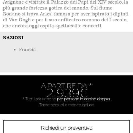
Avignone e visitate il Palazzo dei Papi del XIV secolo, la
più grande fortezza gotica del mondo. Sul fiume
Rodano si trova Arles, famosa per aver ispirato i dipinti
di Van Gogh e per il suo anfiteatro romano del I secolo,
che ancora oggi ospita spettacoli e concerti.
NAZIONI
Francia
A PARTIRE DA *
2.939€
* Tutti i prezzi sono
per persona in cabina doppia
.
Tasse portuali e mance incluse
Richiedi un preventivo