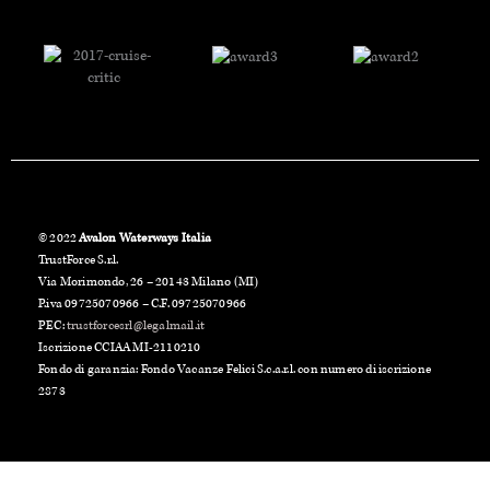
© 2022
Avalon Waterways Italia
TrustForce S.r.l.
Via Morimondo, 26 – 20143 Milano (MI)
P.iva 09725070966 – C.F. 09725070966
PEC:
trustforcesrl@legalmail.it
Iscrizione CCIAA MI-2110210
Fondo di garanzia: Fondo Vacanze Felici S.c.a.r.l. con numero di iscrizione
2873