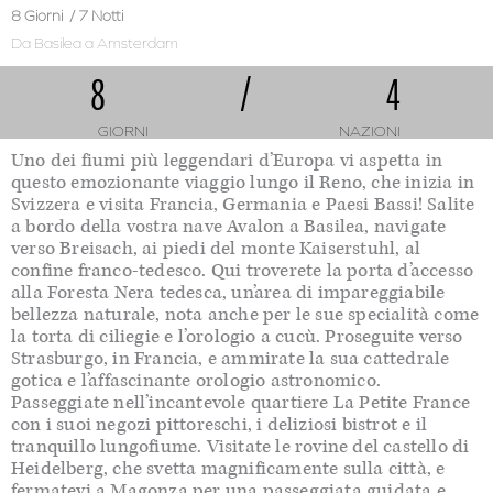
8 Giorni
/ 7 Notti
Da Basilea
a Amsterdam
8
/
4
GIORNI
NAZIONI
Uno dei fiumi più leggendari d’Europa vi aspetta in
questo emozionante viaggio lungo il Reno, che inizia in
Svizzera e visita Francia, Germania e Paesi Bassi! Salite
a bordo della vostra nave Avalon a Basilea, navigate
verso Breisach, ai piedi del monte Kaiserstuhl, al
confine franco-tedesco. Qui troverete la porta d’accesso
alla Foresta Nera tedesca, un’area di impareggiabile
bellezza naturale, nota anche per le sue specialità come
la torta di ciliegie e l’orologio a cucù. Proseguite verso
Strasburgo, in Francia, e ammirate la sua cattedrale
gotica e l’affascinante orologio astronomico.
Passeggiate nell’incantevole quartiere La Petite France
con i suoi negozi pittoreschi, i deliziosi bistrot e il
tranquillo lungofiume. Visitate le rovine del castello di
Heidelberg, che svetta magnificamente sulla città, e
fermatevi a Magonza per una passeggiata guidata e