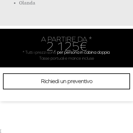
Olanda
A PARTIRE DA *
2,125€
* Tutti i prezzi sono
per persona in cabina doppia
.
Tasse portuali e mance incluse
Richiedi un preventivo
[