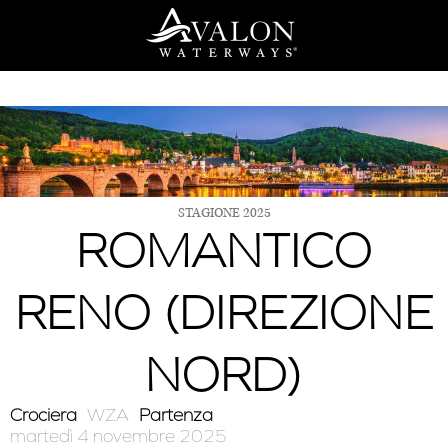
Vai
al
contenuto
STAGIONE 2025
ROMANTICO
RENO (DIREZIONE
NORD)
Crociera
WZA
Partenza
martedì 4 novembre 2025