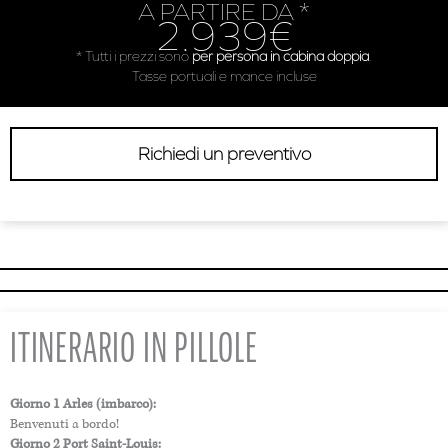
A PARTIRE DA *
2.939€
* Tutti i prezzi sono
per persona in cabina doppia
.
Tasse portuali e mance incluse
Richiedi un preventivo
ITINERARIO IN PILLOLE
Giorno 1 Arles (imbarco):
Benvenuti a bordo!
Giorno 2 Port Saint-Louis: