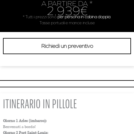
A PARTIRE DA *
2.939€
* Tutti i prezzi sono
per persona in cabina doppia
.
Tasse portuali e mance incluse
Richiedi un preventivo
ITINERARIO IN PILLOLE
Giorno 1 Arles (imbarco):
Benvenuti a bordo!
Giorno 2 Port Saint-Louis: