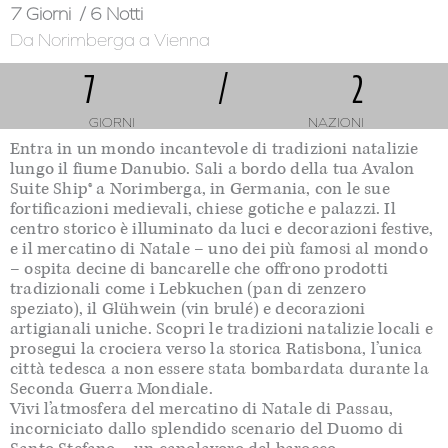
7 Giorni
/ 6 Notti
Da Norimberga
a Vienna
7
/
2
GIORNI
NAZIONI
Entra in un mondo incantevole di tradizioni natalizie
lungo il fiume Danubio. Sali a bordo della tua Avalon
Suite Ship® a Norimberga, in Germania, con le sue
fortificazioni medievali, chiese gotiche e palazzi. Il
centro storico è illuminato da luci e decorazioni festive,
e il mercatino di Natale – uno dei più famosi al mondo
– ospita decine di bancarelle che offrono prodotti
tradizionali come i Lebkuchen (pan di zenzero
speziato), il Glühwein (vin brulé) e decorazioni
artigianali uniche. Scopri le tradizioni natalizie locali e
prosegui la crociera verso la storica Ratisbona, l’unica
città tedesca a non essere stata bombardata durante la
Seconda Guerra Mondiale.
Vivi l’atmosfera del mercatino di Natale di Passau,
incorniciato dallo splendido scenario del Duomo di