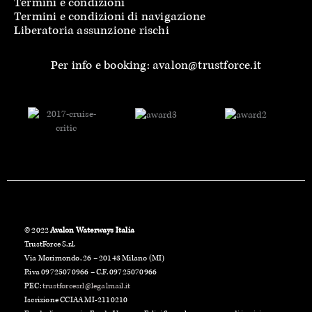
Termini e condizioni
Termini e condizioni di navigazione
Liberatoria assunzione rischi
Per info e booking: avalon@trustforce.it
© 2022
Avalon Waterways Italia
TrustForce S.r.l.
Via Morimondo, 26 – 20143 Milano (MI)
P.iva 09725070966 – C.F. 09725070966
PEC:
trustforcesrl@legalmail.it
Iscrizione CCIAA MI-2110210