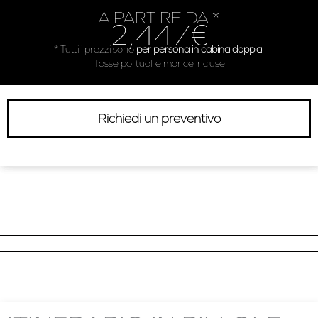
A PARTIRE DA *
2,447€
* Tutti i prezzi sono
per persona in cabina doppia
.
Tasse portuali e mance incluse
Richiedi un preventivo