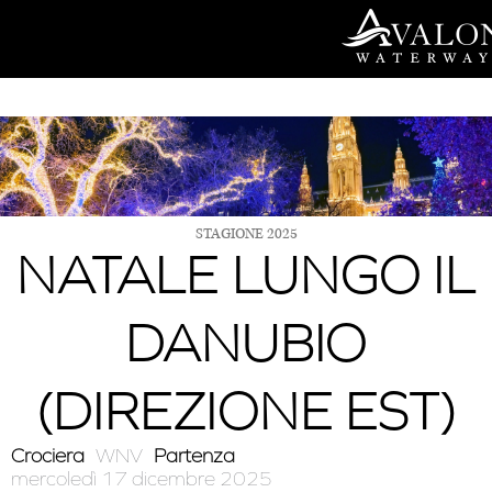
Vai
al
contenuto
STAGIONE 2025
NATALE LUNGO IL
DANUBIO
(DIREZIONE EST)
Crociera
WNV
Partenza
mercoledì 17 dicembre 2025