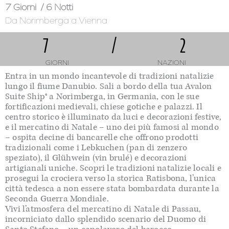
7 Giorni
/ 6 Notti
Da Norimberga
a Vienna
7
/
2
GIORNI
NAZIONI
Entra in un mondo incantevole di tradizioni natalizie
lungo il fiume Danubio. Sali a bordo della tua Avalon
Suite Ship® a Norimberga, in Germania, con le sue
fortificazioni medievali, chiese gotiche e palazzi. Il
centro storico è illuminato da luci e decorazioni festive,
e il mercatino di Natale – uno dei più famosi al mondo
– ospita decine di bancarelle che offrono prodotti
tradizionali come i Lebkuchen (pan di zenzero
speziato), il Glühwein (vin brulé) e decorazioni
artigianali uniche. Scopri le tradizioni natalizie locali e
prosegui la crociera verso la storica Ratisbona, l’unica
città tedesca a non essere stata bombardata durante la
Seconda Guerra Mondiale.
Vivi l’atmosfera del mercatino di Natale di Passau,
incorniciato dallo splendido scenario del Duomo di