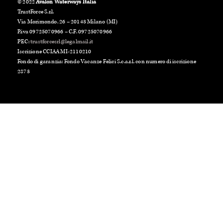
© 2022
Avalon Waterways Italia
TrustForce S.r.l.
Via Morimondo, 26 – 20143 Milano (MI)
P.iva 09725070966 – C.F. 09725070966
PEC:
trustforcesrl@legalmail.it
Iscrizione CCIAA MI-2110210
Fondo di garanzia: Fondo Vacanze Felici S.c.a.r.l. con numero di iscrizione
2873