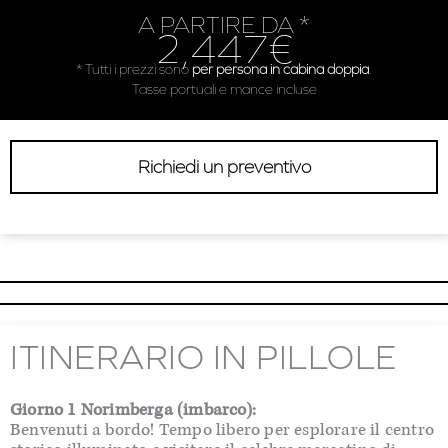
A PARTIRE DA *
2,447€
* Tutti i prezzi sono
per persona in cabina doppia
.
Tasse portuali e mance incluse
Richiedi un preventivo
ITINERARIO IN PILLOLE
Giorno 1 Norimberga (imbarco):
Benvenuti a bordo! Tempo libero per esplorare il centro