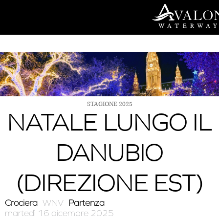
Vai
al
contenuto
STAGIONE 2025
NATALE LUNGO IL
DANUBIO
(DIREZIONE EST)
Crociera
WNV
Partenza
martedì 16 dicembre 2025