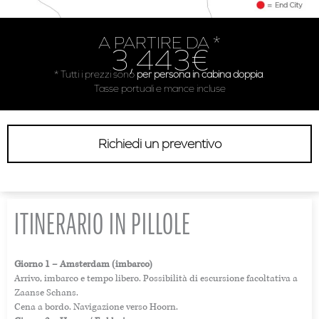
A PARTIRE DA *
3,443€
* Tutti i prezzi sono
per persona in cabina doppia
.
Tasse portuali e mance incluse
Richiedi un preventivo
ITINERARIO IN PILLOLE
Giorno 1 – Amsterdam (imbarco)
Arrivo, imbarco e tempo libero. Possibilità di escursione facoltativa a
Zaanse Schans.
Cena a bordo. Navigazione verso Hoorn.