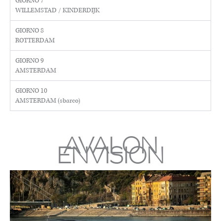
GIORNO 7
WILLEMSTAD / KINDERDIJK
GIORNO 8
ROTTERDAM
GIORNO 9
AMSTERDAM
GIORNO 10
AMSTERDAM (sbarco)
AVALON
ENVISION