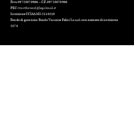
P.iva 09725070966 – C.F. 09725070966
PEC:
trustforcesrl@legalmail.it
Iscrizione CCIAA MI-2110210
Fondo di garanzia: Fondo Vacanze Felici S.c.a.r.l. con numero di iscrizione
2873