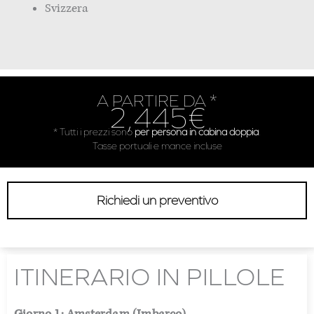
Svizzera
A PARTIRE DA *
2,445€
* Tutti i prezzi sono
per persona in cabina doppia
.
Tasse portuali e mance incluse
Richiedi un preventivo
ITINERARIO IN PILLOLE
Giorno 1: Amsterdam (Imbarco)