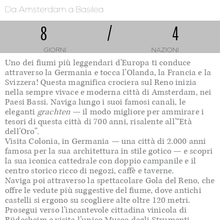
Da Amsterdam
a Basilea
8
/
4
GIORNI
NAZIONI
Uno dei fiumi più leggendari d’Europa ti conduce
attraverso la Germania e tocca l’Olanda, la Francia e la
Svizzera! Questa magnifica crociera sul Reno inizia
nella sempre vivace e moderna città di Amsterdam, nei
Paesi Bassi. Naviga lungo i suoi famosi canali, le
eleganti
grachten
— il modo migliore per ammirare i
tesori di questa città di 700 anni, risalente all’“Età
dell’Oro”.
Visita Colonia, in Germania — una città di 2.000 anni
famosa per la sua architettura in stile gotico — e scopri
la sua iconica cattedrale con doppio campanile e il
centro storico ricco di negozi, caffè e taverne.
Naviga poi attraverso la spettacolare Gola del Reno, che
offre le vedute più suggestive del fiume, dove antichi
castelli si ergono su scogliere alte oltre 120 metri.
Prosegui verso l’incantevole cittadina vinicola di
Rüdesheim e visita l’unico Museo degli Strumenti