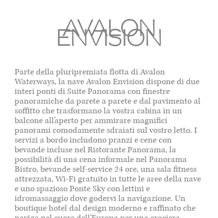
AVALON
ENVISION
Parte della pluripremiata flotta di Avalon
Waterways, la nave Avalon Envision dispone di due
interi ponti di Suite Panorama con finestre
panoramiche da parete a parete e dal pavimento al
soffitto che trasformano la vostra cabina in un
balcone all’aperto per ammirare magnifici
panorami comodamente sdraiati sul vostro letto. I
servizi a bordo includono pranzi e cene con
bevande incluse nel Ristorante Panorama, la
possibilità di una cena informale nel Panorama
Bistro, bevande self-service 24 ore, una sala fitness
attrezzata, Wi-Fi gratuito in tutte le aree della nave
e uno spazioso Ponte Sky con lettini e
idromassaggio dove godervi la navigazione. Un
boutique hotel dal design moderno e raffinato che
naviga nel cuore dell’Europa per una crociera