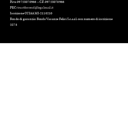
P.iva 09725070966 – C.F. 09725070966
PEC:
trustforcesrl@legalmail.it
Iscrizione CCIAA MI-2110210
Fondo di garanzia: Fondo Vacanze Felici S.c.a.r.l. con numero di iscrizione
2873