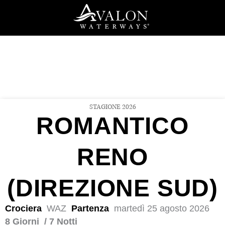
Vai
al
contenuto
STAGIONE 2026
ROMANTICO
RENO
(DIREZIONE SUD)
Crociera
WAZ
Partenza
martedì 25 agosto 2026
8 Giorni
/ 7 Notti