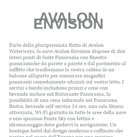
AVALON
ENVISION
Parte della pluripremiata flotta di Avalon
Waterways, la nave Avalon Envision dispone di due
interi ponti di Suite Panorama con finestre
panoramiche da parete a parete e dal pavimento al
soffitto che trasformano la vostra cabina in un
balcone all’aperto per ammirare magnifici
panorami comodamente sdraiati sul vostro letto. I
servizi a bordo includono pranzi e cene con
bevande incluse nel Ristorante Panorama, la
possibilità di una cena informale nel Panorama
Bistro, bevande self-service 24 ore, una sala fitness
attrezzata, Wi-Fi gratuito in tutte le aree della nave
e uno spazioso Ponte Sky con lettini e
idromassaggio dove godervi la navigazione. Un
boutique hotel dal design moderno e raffinato che
naviga nel cuore dell’Europa per una crociera