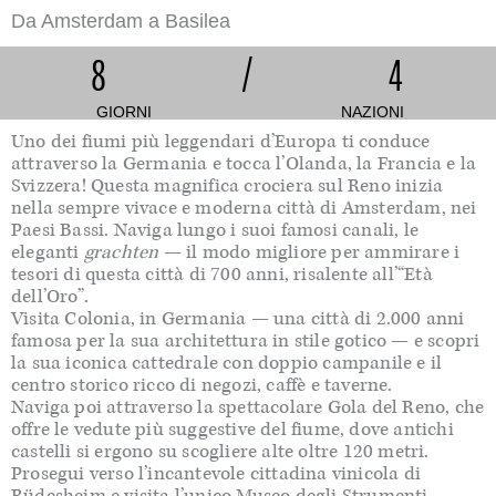
Da Amsterdam
a Basilea
8
/
4
GIORNI
NAZIONI
Uno dei fiumi più leggendari d’Europa ti conduce
attraverso la Germania e tocca l’Olanda, la Francia e la
Svizzera! Questa magnifica crociera sul Reno inizia
nella sempre vivace e moderna città di Amsterdam, nei
Paesi Bassi. Naviga lungo i suoi famosi canali, le
eleganti
grachten
— il modo migliore per ammirare i
tesori di questa città di 700 anni, risalente all’“Età
dell’Oro”.
Visita Colonia, in Germania — una città di 2.000 anni
famosa per la sua architettura in stile gotico — e scopri
la sua iconica cattedrale con doppio campanile e il
centro storico ricco di negozi, caffè e taverne.
Naviga poi attraverso la spettacolare Gola del Reno, che
offre le vedute più suggestive del fiume, dove antichi
castelli si ergono su scogliere alte oltre 120 metri.
Prosegui verso l’incantevole cittadina vinicola di
Rüdesheim e visita l’unico Museo degli Strumenti