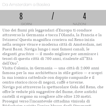
Da Amsterdam
a Basilea
8
/
4
GIORNI
NAZIONI
Uno dei fiumi più leggendari d’Europa ti conduce
attraverso la Germania e tocca l’Olanda, la Francia e la
Svizzera! Questa magnifica crociera sul Reno inizia
nella sempre vivace e moderna città di Amsterdam, nei
Paesi Bassi. Naviga lungo i suoi famosi canali, le
eleganti
grachten
— il modo migliore per ammirare i
tesori di questa città di 700 anni, risalente all’“Età
dell’Oro”.
Visita Colonia, in Germania — una città di 2.000 anni
famosa per la sua architettura in stile gotico — e scopri
la sua iconica cattedrale con doppio campanile e il
centro storico ricco di negozi, caffè e taverne.
Naviga poi attraverso la spettacolare Gola del Reno, che
offre le vedute più suggestive del fiume, dove antichi
castelli si ergono su scogliere alte oltre 120 metri.
Prosegui verso l’incantevole cittadina vinicola di
Rüdesheim e visita l’unico Museo degli Strumenti