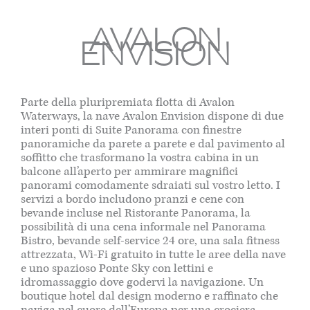
AVALON
ENVISION
Parte della pluripremiata flotta di Avalon
Waterways, la nave Avalon Envision dispone di due
interi ponti di Suite Panorama con finestre
panoramiche da parete a parete e dal pavimento al
soffitto che trasformano la vostra cabina in un
balcone all’aperto per ammirare magnifici
panorami comodamente sdraiati sul vostro letto. I
servizi a bordo includono pranzi e cene con
bevande incluse nel Ristorante Panorama, la
possibilità di una cena informale nel Panorama
Bistro, bevande self-service 24 ore, una sala fitness
attrezzata, Wi-Fi gratuito in tutte le aree della nave
e uno spazioso Ponte Sky con lettini e
idromassaggio dove godervi la navigazione. Un
boutique hotel dal design moderno e raffinato che
naviga nel cuore dell’Europa per una crociera