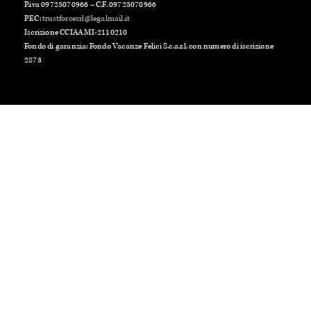
P.iva 09725070966 – C.F. 09725070966
PEC:
trustforcesrl@legalmail.it
Iscrizione CCIAA MI-2110210
Fondo di garanzia: Fondo Vacanze Felici S.c.a.r.l. con numero di iscrizione
2873