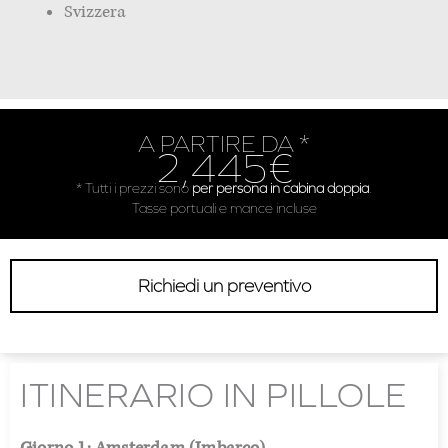
Svizzera
A PARTIRE DA *
2,445€
* Tutti i prezzi sono
per persona in cabina doppia
.
Tasse portuali e mance incluse
Richiedi un preventivo
ITINERARIO IN PILLOLE
Giorno 1: Amsterdam (Imbarco)