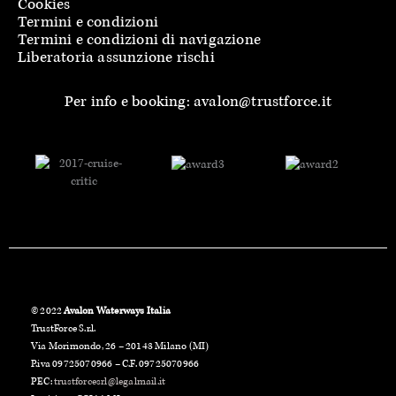
Cookies
Termini e condizioni
Termini e condizioni di navigazione
Liberatoria assunzione rischi
Per info e booking: avalon@trustforce.it
© 2022
Avalon Waterways Italia
TrustForce S.r.l.
Via Morimondo, 26 – 20143 Milano (MI)
P.iva 09725070966 – C.F. 09725070966
PEC:
trustforcesrl@legalmail.it