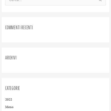
C
e
r
c
COMMENTI RECENTI
a
:
ARCHIVI
CATEGORIE
2022
Meno