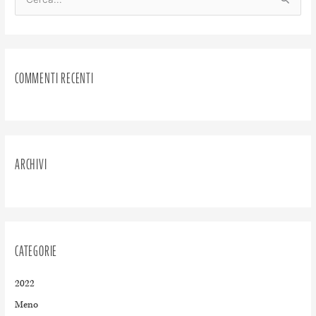
C
e
r
c
COMMENTI RECENTI
a
:
ARCHIVI
CATEGORIE
2022
Meno