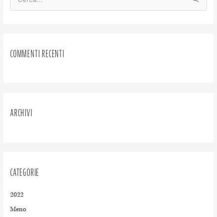
C
e
r
c
COMMENTI RECENTI
a
:
ARCHIVI
CATEGORIE
2022
Meno