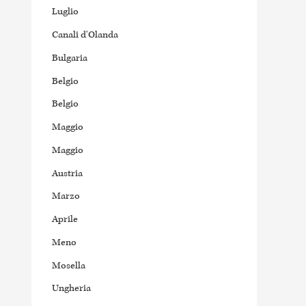
Luglio
Canali d'Olanda
Bulgaria
Belgio
Belgio
Maggio
Maggio
Austria
Marzo
Aprile
Meno
Mosella
Ungheria