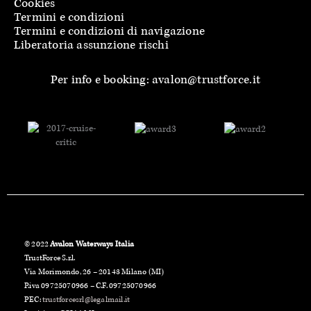
Cookies
Termini e condizioni
Termini e condizioni di navigazione
Liberatoria assunzione rischi
Per info e booking: avalon@trustforce.it
© 2022
Avalon Waterways Italia
TrustForce S.r.l.
Via Morimondo, 26 – 20143 Milano (MI)
P.iva 09725070966 – C.F. 09725070966
PEC:
trustforcesrl@legalmail.it