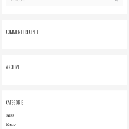
C
e
r
c
COMMENTI RECENTI
a
:
ARCHIVI
CATEGORIE
2022
Meno