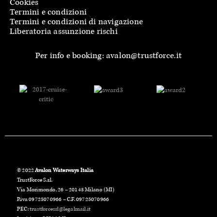
Cookies
Termini e condizioni
Termini e condizioni di navigazione
Liberatoria assunzione rischi
Per info e booking: avalon@trustforce.it
© 2022
Avalon Waterways Italia
TrustForce S.r.l.
Via Morimondo, 26 – 20143 Milano (MI)
P.iva 09725070966 – C.F. 09725070966
PEC:
trustforcesrl@legalmail.it