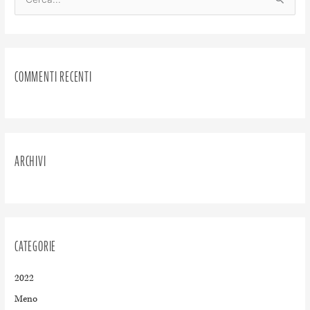
C
e
r
c
COMMENTI RECENTI
a
:
ARCHIVI
CATEGORIE
2022
Meno