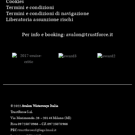
Cookies
Termini e condizioni
Termini e condizioni di navigazione
Liberatoria assunzione rischi
Per info e booking: avalon@trustforce.it
© 2022
Avalon Waterways Italia
TrustForce S.r.l.
Via Morimondo, 26 – 20143 Milano (MI)
P.iva 09725070966 – C.F. 09725070966
PEC:
trustforcesrl@legalmail.it