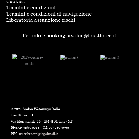
Cookies
Termini e condizioni
Termini e condizioni di navigazione
Liberatoria assunzione rischi
Per info e booking: avalon@trustforce.it
© 2022
Avalon Waterways Italia
TrustForce S.r.l.
Via Morimondo, 26 – 20143 Milano (MI)
P.iva 09725070966 – C.F. 09725070966
PEC:
trustforcesrl@legalmail.it