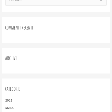
C
e
r
c
COMMENTI RECENTI
a
:
ARCHIVI
CATEGORIE
2022
Meno