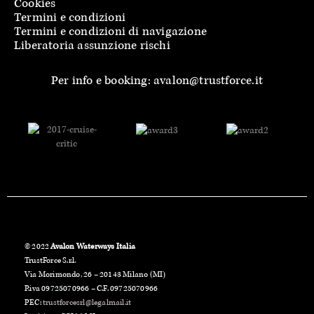
Cookies
Termini e condizioni
Termini e condizioni di navigazione
Liberatoria assunzione rischi
Per info e booking: avalon@trustforce.it
© 2022
Avalon Waterways Italia
TrustForce S.r.l.
Via Morimondo, 26 – 20143 Milano (MI)
P.iva 09725070966 – C.F. 09725070966
PEC:
trustforcesrl@legalmail.it