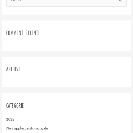
C
e
r
c
COMMENTI RECENTI
a
:
ARCHIVI
CATEGORIE
2022
No supplemento singola