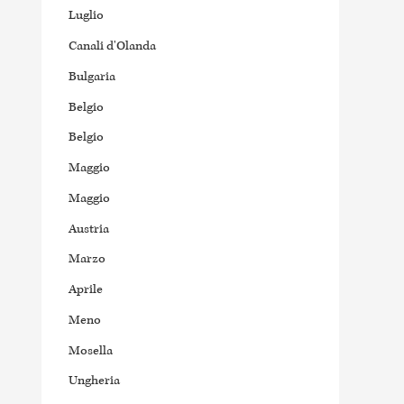
Luglio
Canali d'Olanda
Bulgaria
Belgio
Belgio
Maggio
Maggio
Austria
Marzo
Aprile
Meno
Mosella
Ungheria