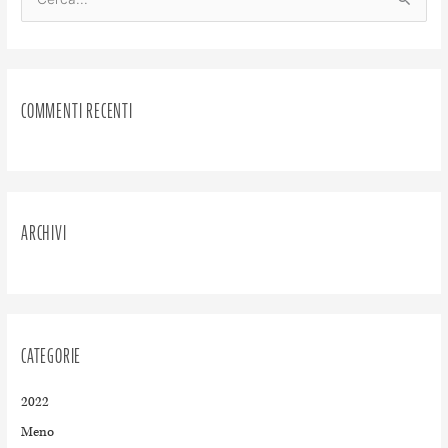
C
e
r
c
COMMENTI RECENTI
a
:
ARCHIVI
CATEGORIE
2022
Meno