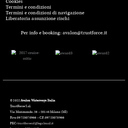
Cookies
Termini e condizioni
Termini e condizioni di navigazione
Liberatoria assunzione rischi
Per info e booking: avalon@trustforce.it
© 2022
Avalon Waterways Italia
TrustForce S.r.l.
Via Morimondo, 26 – 20143 Milano (MI)
P.iva 09725070966 – C.F. 09725070966
PEC:
trustforcesrl@legalmail.it